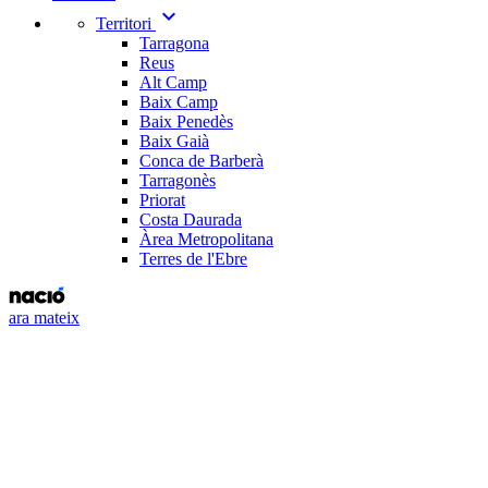
expand_more
Territori
Tarragona
Reus
Alt Camp
Baix Camp
Baix Penedès
Baix Gaià
Conca de Barberà
Tarragonès
Priorat
Costa Daurada
Àrea Metropolitana
Terres de l'Ebre
ara mateix