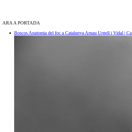
ARA A PORTADA
Boscos
Anatomia del foc a Catalunya
Arnau Urgell i Vidal | Ca