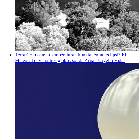
Terra
Com canvia temperatura i humitat en un eclipsi? El
Meteocat enviarà tres globus sonda
Arnau Urgell i Vidal