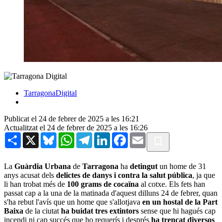
TarragonaDigital
Publicat el 24 de febrer de 2025 a les 16:21
Actualitzat el 24 de febrer de 2025 a les 16:26
Share
X
Bluesky
WhatsApp
Telegram
LinkedIn
Facebook
Email
La
Guàrdia Urbana
de
Tarragona
ha
detingut
un home de 31
anys acusat dels
delictes de danys i contra la salut pública
, ja que
li han trobat més de
100 grams de cocaïna
al cotxe. Els fets han
passat cap a la una de la matinada d'aquest dilluns 24 de febrer, quan
s'ha rebut l'avís que un home que s'allotjava
en un hostal de la Part
Baixa
de la ciutat
ha buidat tres extintors
sense que hi hagués cap
incendi ni cap succés que ho requerís i després
ha trencat diversos