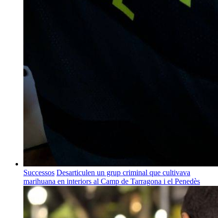
Successos
Desarticulen un grup criminal que cultivava
marihuana en interiors al Camp de Tarragona i el Penedès