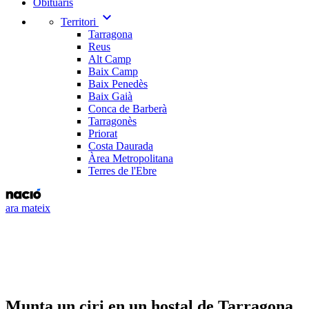
Obituaris
expand_more
Territori
Tarragona
Reus
Alt Camp
Baix Camp
Baix Penedès
Baix Gaià
Conca de Barberà
Tarragonès
Priorat
Costa Daurada
Àrea Metropolitana
Terres de l'Ebre
ara mateix
Munta un ciri en un hostal de Tarragona,