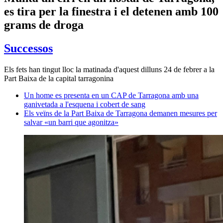
es tira per la finestra i el detenen amb 100
grams de droga
Successos
Els fets han tingut lloc la matinada d'aquest dilluns 24 de febrer a la
Part Baixa de la capital tarragonina
Un home es presenta en un CAP de Tarragona amb una
ganivetada a l'esquena i cobert de sang
Els veïns de la Part Baixa de Tarragona demanen mesures per
salvar «un barri que agonitza»