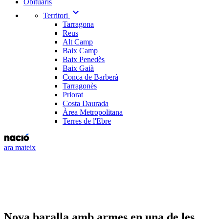
Obituaris
expand_more
Territori
Tarragona
Reus
Alt Camp
Baix Camp
Baix Penedès
Baix Gaià
Conca de Barberà
Tarragonès
Priorat
Costa Daurada
Àrea Metropolitana
Terres de l'Ebre
ara mateix
Nova baralla amb armes en una de les