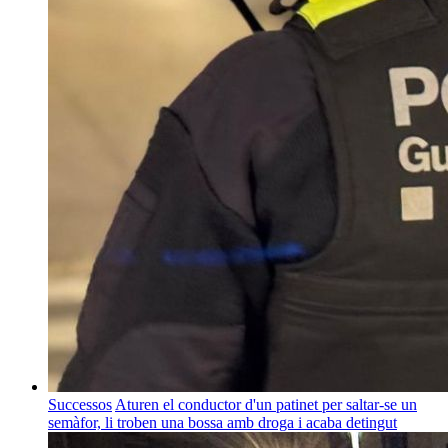
Successos
Aturen el conductor d'un patinet per saltar-se un
semàfor, li troben una bossa amb droga i acaba detingut