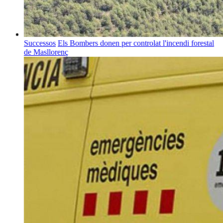
Successos
Els Bombers donen per controlat l'incendi forestal
de Masllorenç