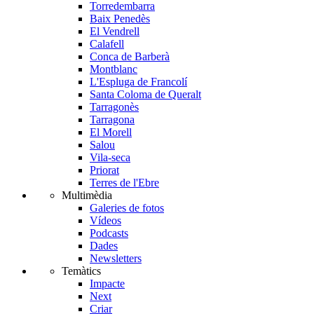
Torredembarra
Baix Penedès
El Vendrell
Calafell
Conca de Barberà
Montblanc
L'Espluga de Francolí
Santa Coloma de Queralt
Tarragonès
Tarragona
El Morell
Salou
Vila-seca
Priorat
Terres de l'Ebre
Multimèdia
Galeries de fotos
Vídeos
Podcasts
Dades
Newsletters
Temàtics
Impacte
Next
Criar