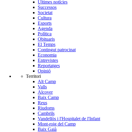
Últimes notícies
Successos
Societat
Cultura
Esports
Agenda
Política
Obituaris
El Temps
Contingut patrocinat
Economia
Entrevistes
Reportatges
Opinió
Territori
Alt Camp
Valls
Alcover
Baix Camp
Reus
Riudoms
Cambrils
Vandellòs i l'Hospitalet de l'Infant
Mont-roig del Camp
Baix Gaià