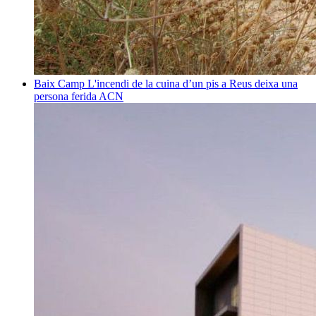
Baix Camp
L'incendi de la cuina d’un pis a Reus deixa una
persona ferida
ACN