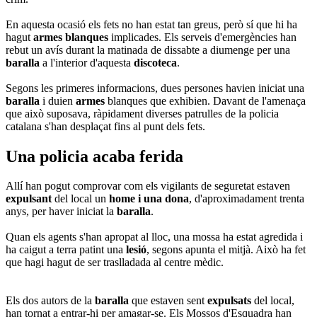
En aquesta ocasió els fets no han estat tan greus, però sí que hi ha
hagut
armes blanques
implicades. Els serveis d'emergències han
rebut un avís durant la matinada de dissabte a diumenge per una
baralla
a l'interior d'aquesta
discoteca
.
Segons les primeres informacions, dues persones havien iniciat una
baralla
i duien
armes
blanques que exhibien. Davant de l'amenaça
que això suposava, ràpidament diverses patrulles de la policia
catalana s'han desplaçat fins al punt dels fets.
Una policia acaba ferida
Allí han pogut comprovar com els vigilants de seguretat estaven
expulsant
del local un
home i una dona
, d'aproximadament trenta
anys, per haver iniciat la
baralla
.
Quan els agents s'han apropat al lloc, una mossa ha estat agredida i
ha caigut a terra patint una
lesió
, segons apunta el mitjà. Això ha fet
que hagi hagut de ser traslladada al centre mèdic.
Els dos autors de la
baralla
que estaven sent
expulsats
del local,
han tornat a entrar-hi per amagar-se. Els Mossos d'Esquadra han