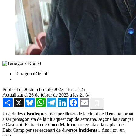
TarragonaDigital
Publicat el 26 de febrer de 2023 a les 21:25
Actualitzat el 26 de febrer de 2023 a les 21:34
Share
X
Bluesky
WhatsApp
Telegram
LinkedIn
Facebook
Email
Una de les
discoteques
més
perilloses
de la ciutat de
Reus
ha tornat
a ser protagonista de la nit aquest cap de setmana, segons ha avançat
elCaso.cat. Es tracta de
Coco Maluco
, coneguda a la capital del
Baix Camp per ser escenari de diversos
incidents
i, fins i tot, un
crim.