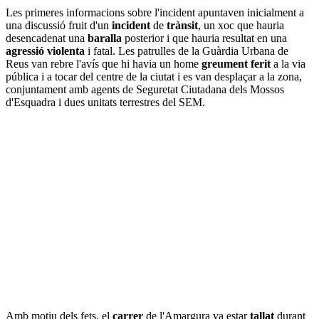
Les primeres informacions sobre l'incident apuntaven inicialment a
una discussió fruit d'un
incident
de
trànsit
, un xoc que hauria
desencadenat una
baralla
posterior i que hauria resultat en una
agressió violenta
i fatal. Les patrulles de la Guàrdia Urbana de
Reus van rebre l'avís que hi havia un home
greument ferit
a la via
pública i a tocar del centre de la ciutat i es van desplaçar a la zona,
conjuntament amb agents de Seguretat Ciutadana dels Mossos
d'Esquadra i dues unitats terrestres del SEM.
Amb motiu dels fets, el
carrer
de l'Amargura va estar
tallat
durant