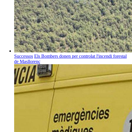
Successos
Els Bombers donen per controlat l'incendi forestal
de Masllorenç