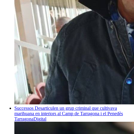
Successos
Desarticulen un grup criminal que cultivava
marihuana en interiors al Camp de Tarragona i el Penedès
TarragonaDigital