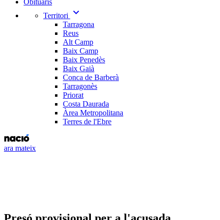
Obituaris
expand_more
Territori
Tarragona
Reus
Alt Camp
Baix Camp
Baix Penedès
Baix Gaià
Conca de Barberà
Tarragonès
Priorat
Costa Daurada
Àrea Metropolitana
Terres de l'Ebre
ara mateix
Presó provisional per a l'acusada