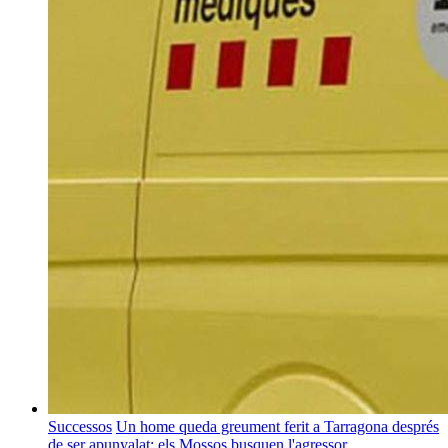
Successos
Un home queda greument ferit a Tarragona després
de ser apunyalat: els Mossos busquen l'agressor