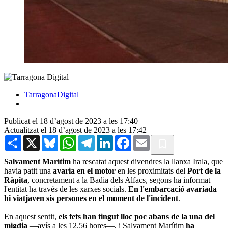
TarragonaDigital
Publicat el 18 d’agost de 2023 a les 17:40
Actualitzat el 18 d’agost de 2023 a les 17:42
Share
X
Bluesky
WhatsApp
Telegram
LinkedIn
Facebook
Email
Salvament Marítim
ha rescatat aquest divendres la llanxa Irala, que
havia patit una
avaria en el motor
en les proximitats del
Port de la
Ràpita
, concretament a la Badia dels Alfacs, segons ha informat
l'entitat ha través de les xarxes socials.
En l'embarcació avariada
hi viatjaven sis persones en el moment de l'incident
.
En aquest sentit,
els fets han tingut lloc poc abans de la una del
migdia
—avís a les 12.56 hores—, i Salvament Marítim
ha