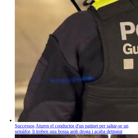
Successos
Aturen el conductor d'un patinet per saltar-se un
semàfor, li troben una bossa amb droga i acaba detingut