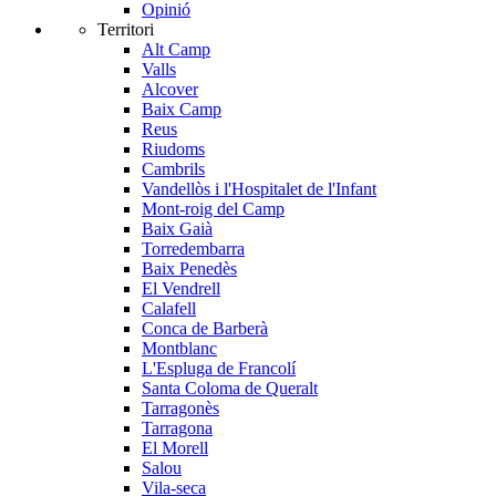
Opinió
Territori
Alt Camp
Valls
Alcover
Baix Camp
Reus
Riudoms
Cambrils
Vandellòs i l'Hospitalet de l'Infant
Mont-roig del Camp
Baix Gaià
Torredembarra
Baix Penedès
El Vendrell
Calafell
Conca de Barberà
Montblanc
L'Espluga de Francolí
Santa Coloma de Queralt
Tarragonès
Tarragona
El Morell
Salou
Vila-seca