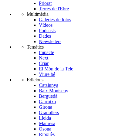
Priorat
Terres de l'Ebre
Multimèdia
Galeries de fotos
Vídeos
Podcasts
Dades
Newsletters
Temàtics
Impacte
Next
Criar
El Món de la Tele
Viure bé
Edicions
Catalunya
Baix Montseny
Berguedà
Garrotxa
Girona
Granollers
Lleida
Manresa
Osona
Ripollès