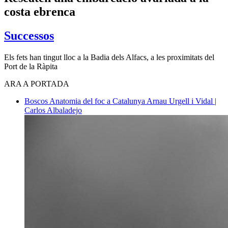
costa ebrenca
Successos
Els fets han tingut lloc a la Badia dels Alfacs, a les proximitats del
Port de la Ràpita
ARA A PORTADA
Boscos
Anatomia del foc a Catalunya
Arnau Urgell i Vidal |
Carlos Albaladejo