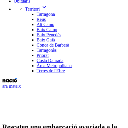
Obituaris
expand_more
Territori
Tarragona
Reus
Alt Camp
Baix Camp
Baix Penedès
Baix Gaià
Conca de Barberà
Tarragonès
Priorat
Costa Daurada
Àrea Metropolitana
Terres de l'Ebre
ara mateix
Rescaten una embarcació avariada a la