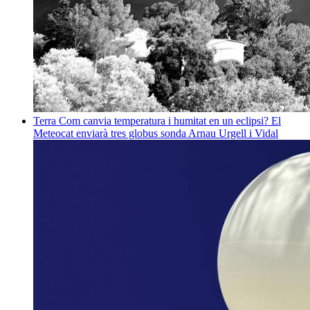
Terra
Com canvia temperatura i humitat en un eclipsi? El
Meteocat enviarà tres globus sonda
Arnau Urgell i Vidal