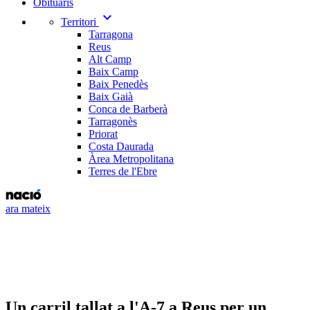
Obituaris
expand_more
Territori
Tarragona
Reus
Alt Camp
Baix Camp
Baix Penedès
Baix Gaià
Conca de Barberà
Tarragonès
Priorat
Costa Daurada
Àrea Metropolitana
Terres de l'Ebre
ara mateix
Un carril tallat a l'A-7 a Reus per un