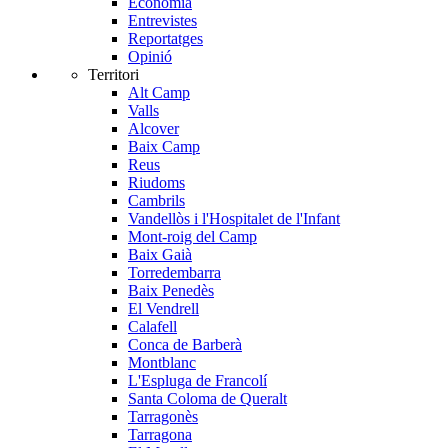
Economia
Entrevistes
Reportatges
Opinió
Territori
Alt Camp
Valls
Alcover
Baix Camp
Reus
Riudoms
Cambrils
Vandellòs i l'Hospitalet de l'Infant
Mont-roig del Camp
Baix Gaià
Torredembarra
Baix Penedès
El Vendrell
Calafell
Conca de Barberà
Montblanc
L'Espluga de Francolí
Santa Coloma de Queralt
Tarragonès
Tarragona