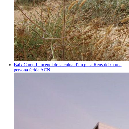
Baix Camp
L'incendi de la cuina d’un pis a Reus deixa una
persona ferida
ACN