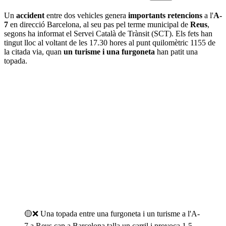
Un
accident
entre dos vehicles genera
importants retencions
a l'
A-
7
en direcció Barcelona, al seu pas pel terme municipal de
Reus
,
segons ha informat el Servei Català de Trànsit (SCT). Els fets han
tingut lloc al voltant de les 17.30 hores al punt quilomètric 1155 de
la citada via, quan
un turisme i una furgoneta
han patit una
topada.
🟡❌ Una topada entre una furgoneta i un turisme a l'A-
7 a Reus cap a Barcelona talla un carril i provoca 1,5