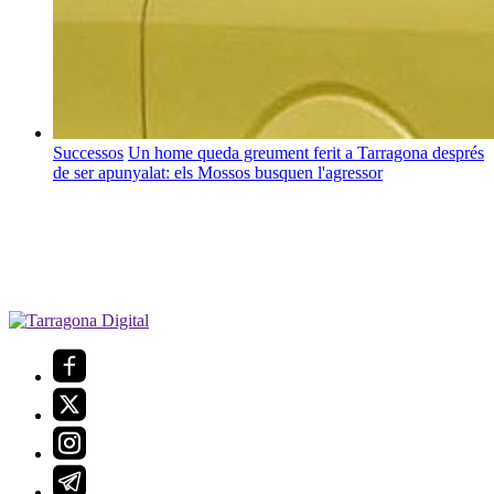
Successos
Un home queda greument ferit a Tarragona després
de ser apunyalat: els Mossos busquen l'agressor