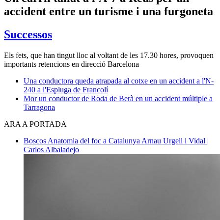
accident entre un turisme i una furgoneta
Successos
Els fets, que han tingut lloc al voltant de les 17.30 hores, provoquen
importants retencions en direcció Barcelona
Una conductora queda atrapada al cotxe en un accident a l'N-
240 a l'Espluga de Francolí
Mor un conductor de Roda de Berà en un accident múltiple a
Tarragona
ARA A PORTADA
Boscos
Anatomia del foc a Catalunya
Arnau Urgell i Vidal |
Carlos Albaladejo