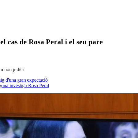
el cas de Rosa Peral i el seu pare
n nou judici
mig d'una gran expectació
agona investiga Rosa Peral