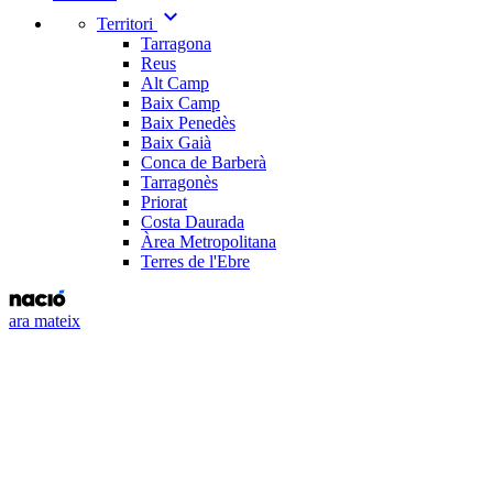
expand_more
Territori
Tarragona
Reus
Alt Camp
Baix Camp
Baix Penedès
Baix Gaià
Conca de Barberà
Tarragonès
Priorat
Costa Daurada
Àrea Metropolitana
Terres de l'Ebre
ara mateix