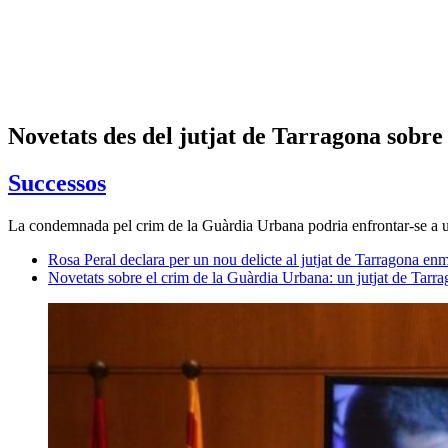
Novetats des del jutjat de Tarragona sobre 
Successos
La condemnada pel crim de la Guàrdia Urbana podria enfrontar-se a u
Rosa Peral declara per un nou delicte al jutjat de Tarragona en
Novetats sobre el crim de la Guàrdia Urbana: un jutjat de Tarr