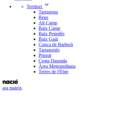
expand_more
Territori
Tarragona
Reus
Alt Camp
Baix Camp
Baix Penedès
Baix Gaià
Conca de Barberà
Tarragonès
Priorat
Costa Daurada
Àrea Metropolitana
Terres de l'Ebre
ara mateix