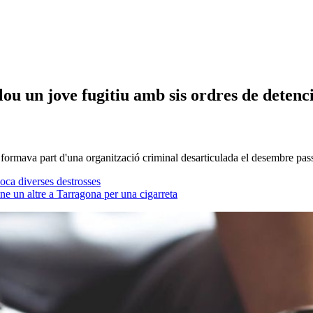
u un jove fugitiu amb sis ordres de detenc
a, formava part d'una organització criminal desarticulada el desembre pa
voca diverses destrosses
e un altre a Tarragona per una cigarreta