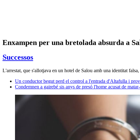
Enxampen per una bretolada absurda a Salo
Successos
L'arrestat, que s'allotjava en un hotel de Salou amb una identitat fals
Un conductor begut perd el control a l'entrada d'Altafulla i pro
Condemnen a gairebé sis anys de presó l'home acusat de matar-n