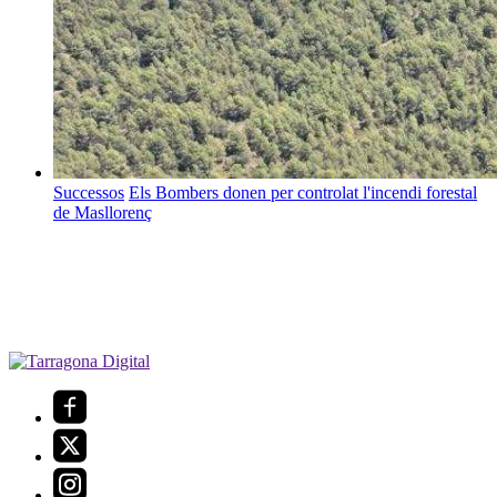
Successos
Els Bombers donen per controlat l'incendi forestal
de Masllorenç