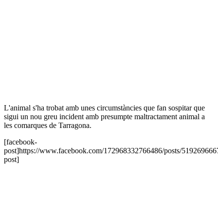
L'animal s'ha trobat amb unes circumstàncies que fan sospitar que
sigui un nou greu incident amb presumpte maltractament animal a
les comarques de Tarragona.
[facebook-
post]https://www.facebook.com/172968332766486/posts/519269666
post]