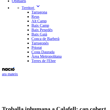
Obituaris
expand_more
Territori
Tarragona
Reus
Alt Camp
Baix Camp
Baix Penedès
Baix Gaià
Conca de Barberà
Tarragonès
Priorat
Costa Daurada
Àrea Metropolitana
Terres de l'Ebre
ara mateix
Troballa inhumana a Calafell: cap cobert