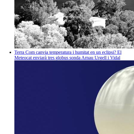
Terra
Com canvia temperatura i humitat en un eclipsi? El
Meteocat enviarà tres globus sonda
Arnau Urgell i Vidal