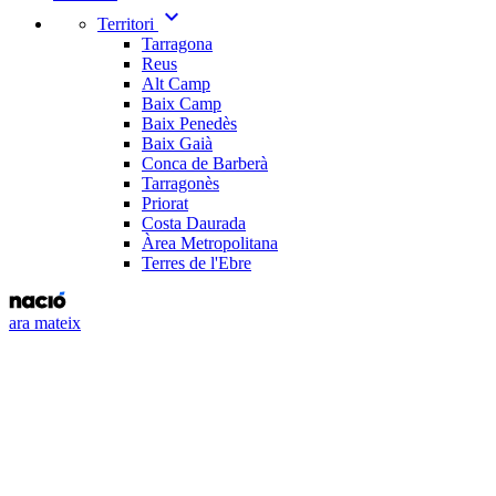
expand_more
Territori
Tarragona
Reus
Alt Camp
Baix Camp
Baix Penedès
Baix Gaià
Conca de Barberà
Tarragonès
Priorat
Costa Daurada
Àrea Metropolitana
Terres de l'Ebre
ara mateix