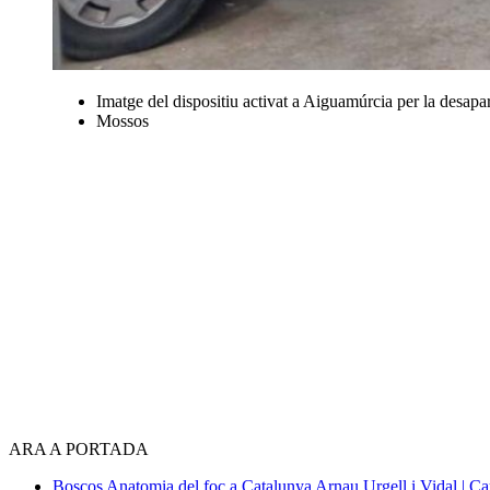
Imatge del dispositiu activat a Aiguamúrcia per la desapar
Mossos
ARA A PORTADA
Boscos
Anatomia del foc a Catalunya
Arnau Urgell i Vidal | Ca