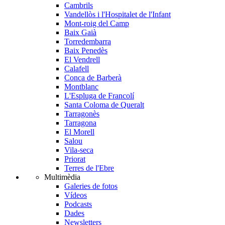
Cambrils
Vandellòs i l'Hospitalet de l'Infant
Mont-roig del Camp
Baix Gaià
Torredembarra
Baix Penedès
El Vendrell
Calafell
Conca de Barberà
Montblanc
L'Espluga de Francolí
Santa Coloma de Queralt
Tarragonès
Tarragona
El Morell
Salou
Vila-seca
Priorat
Terres de l'Ebre
Multimèdia
Galeries de fotos
Vídeos
Podcasts
Dades
Newsletters