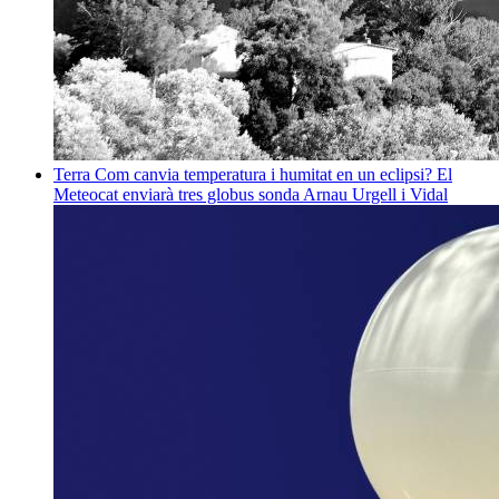
Terra
Com canvia temperatura i humitat en un eclipsi? El
Meteocat enviarà tres globus sonda
Arnau Urgell i Vidal