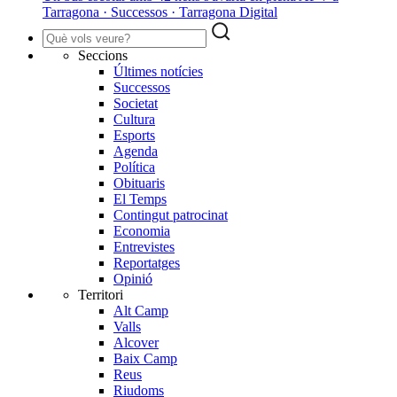
Tarragona · Successos · Tarragona Digital
Seccions
Últimes notícies
Successos
Societat
Cultura
Esports
Agenda
Política
Obituaris
El Temps
Contingut patrocinat
Economia
Entrevistes
Reportatges
Opinió
Territori
Alt Camp
Valls
Alcover
Baix Camp
Reus
Riudoms