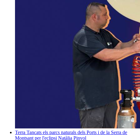
Terra
Tancats els parcs naturals dels Ports i de la Serra de
Montsant per l'eclipsi
Natàlia Pinyol