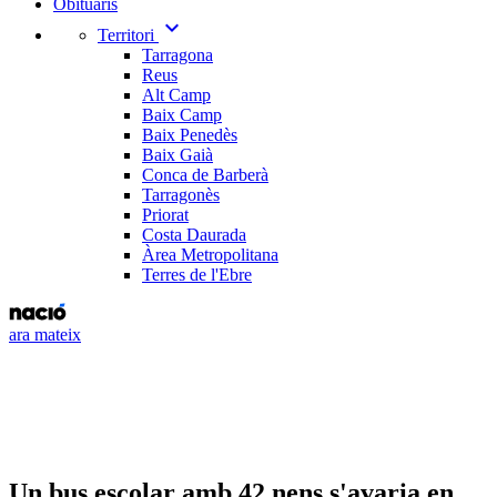
Obituaris
expand_more
Territori
Tarragona
Reus
Alt Camp
Baix Camp
Baix Penedès
Baix Gaià
Conca de Barberà
Tarragonès
Priorat
Costa Daurada
Àrea Metropolitana
Terres de l'Ebre
ara mateix
Un bus escolar amb 42 nens s'avaria en