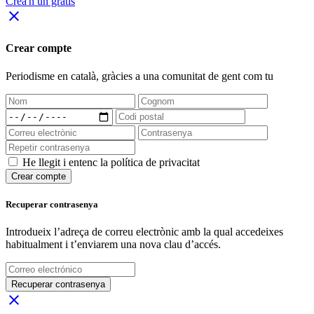
Crea'n un gratis
close
Crear compte
Periodisme
en català
, gràcies a una comunitat de gent com tu
He llegit i entenc la política de privacitat
Crear compte
Recuperar contrasenya
Introdueix l’adreça de correu electrònic amb la qual accedeixes
habitualment i t’enviarem una nova clau d’accés.
Recuperar contrasenya
close