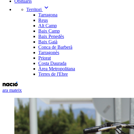
Obituaris
expand_more
Territori
Tarragona
Reus
Alt Camp
Baix Camp
Baix Penedès
Baix Gaià
Conca de Barberà
Tarragonès
Priorat
Costa Daurada
Àrea Metropolitana
Terres de l'Ebre
ara mateix