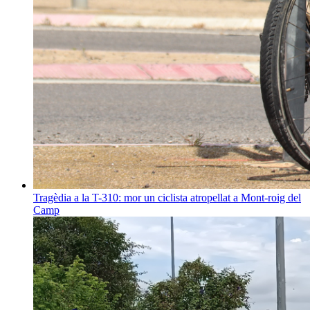
Tragèdia a la T-310: mor un ciclista atropellat a Mont-roig del
Camp