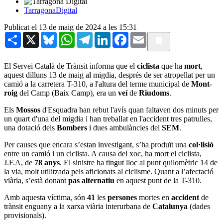
TarragonaDigital
Publicat el 13 de maig de 2024 a les 15:31
Share
X
Bluesky
WhatsApp
Telegram
LinkedIn
Facebook
Email
El Servei Català de Trànsit informa que el
ciclista
que ha
mort
,
aquest dilluns 13 de maig al migdia, després de ser atropellat per un
camió a la carretera T-310, a l'altura del terme municipal de
Mont-
roig
del Camp (Baix Camp), era un
veí
de
Riudoms
.
Els
Mossos
d'Esquadra han rebut l'avís quan faltaven dos minuts per
un quart d'una del migdia i han treballat en l'accident tres patrulles,
una dotació dels
Bombers
i dues ambulàncies del
SEM
.
Per causes que encara s’estan investigant, s’ha produït una
col·lisió
entre un camió i un ciclista. A causa del xoc, ha mort el ciclista,
J.F.A, de
78 anys
. El sinistre ha tingut lloc al punt quilomètric 14 de
la via, molt utilitzada pels aficionats al ciclisme. Quant a l’afectació
viària, s’està donant
pas alternatiu
en aquest punt de la T-310.
Amb aquesta víctima, són
41
les
persones
mortes en
accident
de
trànsit enguany a la xarxa viària interurbana de
Catalunya
(dades
provisionals).