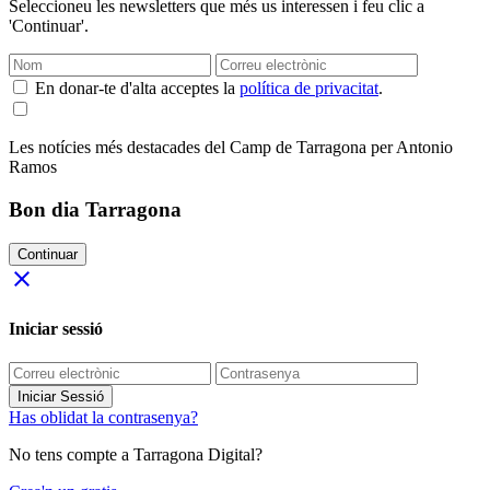
Seleccioneu les newsletters que més us interessen i feu clic a
'Continuar'.
En donar-te d'alta acceptes la
política de privacitat
.
Les notícies més destacades del Camp de Tarragona per Antonio
Ramos
Bon dia Tarragona
Continuar
close
Iniciar sessió
Iniciar Sessió
Has oblidat la contrasenya?
No tens compte a Tarragona Digital?