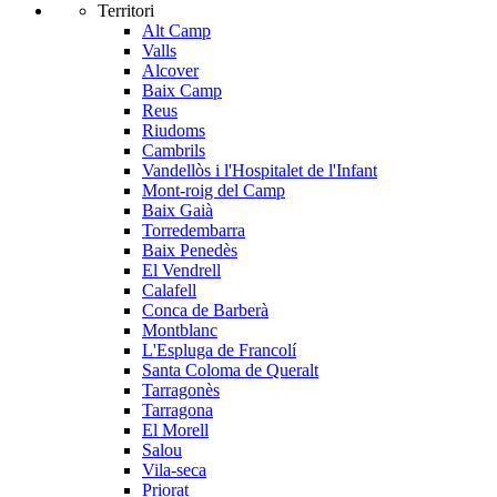
Territori
Alt Camp
Valls
Alcover
Baix Camp
Reus
Riudoms
Cambrils
Vandellòs i l'Hospitalet de l'Infant
Mont-roig del Camp
Baix Gaià
Torredembarra
Baix Penedès
El Vendrell
Calafell
Conca de Barberà
Montblanc
L'Espluga de Francolí
Santa Coloma de Queralt
Tarragonès
Tarragona
El Morell
Salou
Vila-seca
Priorat