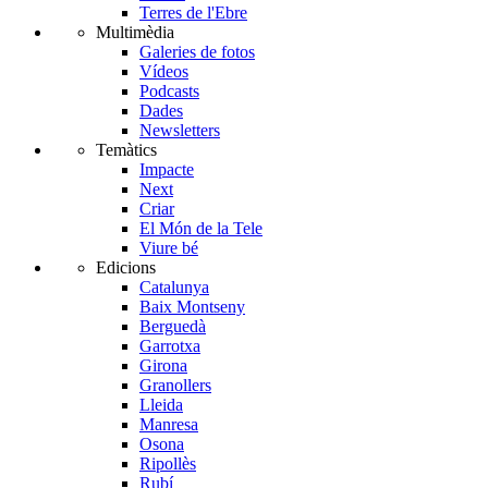
Terres de l'Ebre
Multimèdia
Galeries de fotos
Vídeos
Podcasts
Dades
Newsletters
Temàtics
Impacte
Next
Criar
El Món de la Tele
Viure bé
Edicions
Catalunya
Baix Montseny
Berguedà
Garrotxa
Girona
Granollers
Lleida
Manresa
Osona
Ripollès
Rubí