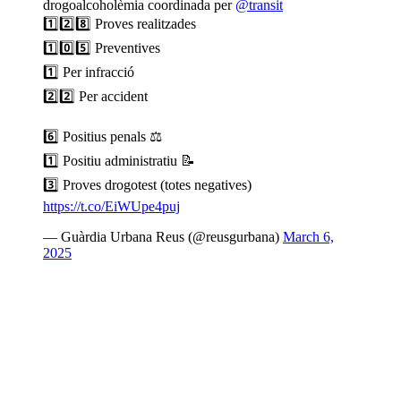
drogoalcoholèmia coordinada per
@transit
1️⃣2️⃣8️⃣ Proves realitzades
1️⃣0️⃣5️⃣ Preventives
1️⃣ Per infracció
2️⃣2️⃣ Per accident
6️⃣ Positius penals ⚖️
1️⃣ Positiu administratiu 📝
3️⃣ Proves drogotest (totes negatives)
https://t.co/EiWUpe4puj
— Guàrdia Urbana Reus (@reusgurbana)
March 6,
2025