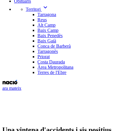
Obituaris
expand_more
Territori
Tarragona
Reus
Alt Camp
Baix Camp
Baix Penedès
Baix Gaià
Conca de Barberà
Tarragonès
Priorat
Costa Daurada
Àrea Metropolitana
Terres de l'Ebre
ara mateix
Una vintena d'accidents i sis positius