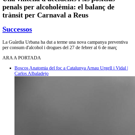
penals per alcoholèmia: el balanç de
trànsit per Carnaval a Reus
Successos
La Guàrdia Urbana ha dut a terme una nova campanya preventiva
per consum d'alcohol i drogues del 27 de febrer al 6 de març
ARA A PORTADA
Boscos
Anatomia del foc a Catalunya
Arnau Urgell i Vidal |
Carlos Albaladejo