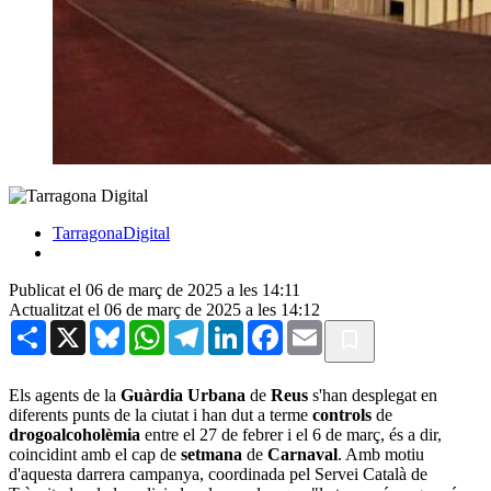
TarragonaDigital
Publicat el 06 de març de 2025 a les 14:11
Actualitzat el 06 de març de 2025 a les 14:12
Share
X
Bluesky
WhatsApp
Telegram
LinkedIn
Facebook
Email
Els agents de la
Guàrdia Urbana
de
Reus
s'han desplegat en
diferents punts de la ciutat i han dut a terme
controls
de
drogoalcoholèmia
entre el 27 de febrer i el 6 de març, és a dir,
coincidint amb el cap de
setmana
de
Carnaval
. Amb motiu
d'aquesta darrera campanya, coordinada pel Servei Català de