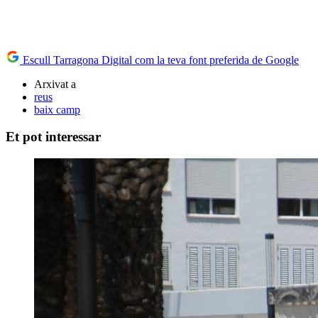
Escull Tarragona Digital com la teva font preferida de Google
Arxivat a
reus
baix camp
Et pot interessar