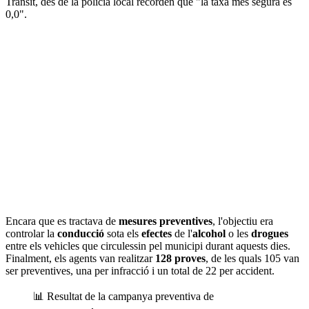
Trànsit, des de la policia local recorden que "la taxa més segura és
0,0".
Encara que es tractava de
mesures preventives
, l'objectiu era
controlar la
conducció
sota els
efectes
de l'
alcohol
o les
drogues
entre els vehicles que circulessin pel municipi durant aquests dies.
Finalment, els agents van realitzar
128 proves
, de les quals 105 van
ser preventives, una per infracció i un total de 22 per accident.
📊 Resultat de la campanya preventiva de