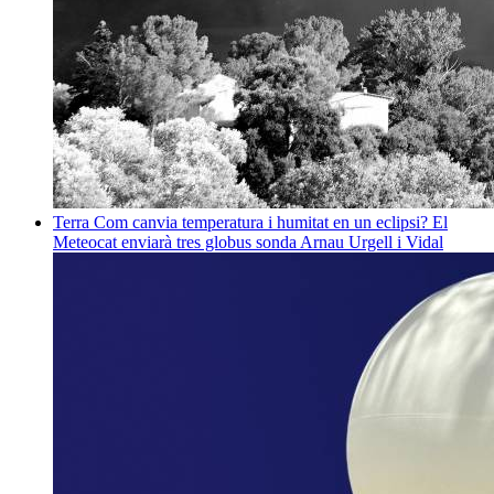
Terra
Com canvia temperatura i humitat en un eclipsi? El
Meteocat enviarà tres globus sonda
Arnau Urgell i Vidal