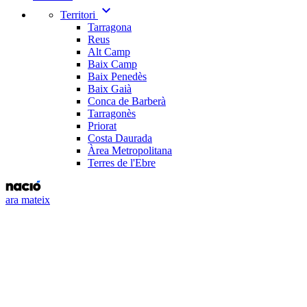
expand_more
Territori
Tarragona
Reus
Alt Camp
Baix Camp
Baix Penedès
Baix Gaià
Conca de Barberà
Tarragonès
Priorat
Costa Daurada
Àrea Metropolitana
Terres de l'Ebre
ara mateix