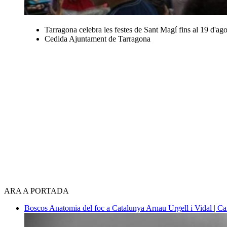
Tarragona celebra les festes de Sant Magí fins al 19 d'agos
Cedida Ajuntament de Tarragona
ARA A PORTADA
Boscos
Anatomia del foc a Catalunya
Arnau Urgell i Vidal | Ca