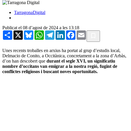
TarragonaDigital
Publicat el 08 d’agost de 2024 a les 13:18
Share
X
Bluesky
WhatsApp
Telegram
LinkedIn
Facebook
Email
Unes recents troballes en arxius ha portat al grup d’estudis local,
Delmacio de Conito, a Occitànica, concretament a la zona d’Arbàs,
d’on han descobert que
durant el segle XVI, un significatiu
nombre d’occitans van emigrar a la nostra regió, fugint de
conflictes religiosos i buscant noves oportunitats.