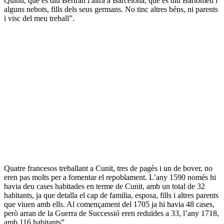
Quintí, que es diu Bertrán i altra a Barcelona, que es diu Bartomeu i
alguns nebots, fills dels seus germans. No tinc altres béns, ni parents
i visc del meu treball”.
Quatre francesos treballant a Cunit, tres de pagès i un de bover, no
eren pas molts per a fomentar el repoblament. L’any 1590 només hi
havia deu cases habitades en terme de Cunit, amb un total de 32
habitants, ja que detalla el cap de familia, esposa, fills i altres parents
que viuen amb ells. Al començament del 1705 ja hi havia 48 cases,
però arran de la Guerra de Successió eren reduïdes a 33, l’any 1718,
amb 116 habitants”.