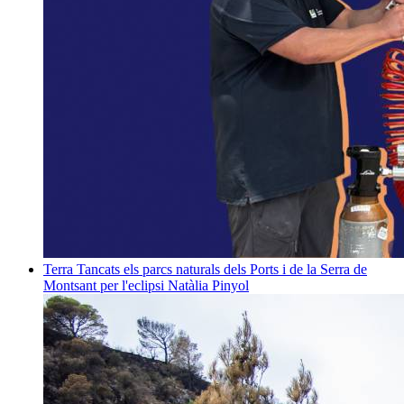
Terra
Tancats els parcs naturals dels Ports i de la Serra de
Montsant per l'eclipsi
Natàlia Pinyol