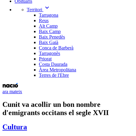
Obituaris
expand_more
Territori
Tarragona
Reus
Alt Camp
Baix Camp
Baix Penedès
Baix Gaià
Conca de Barberà
Tarragonès
Priorat
Costa Daurada
Àrea Metropolitana
Terres de l'Ebre
ara mateix
Cunit va acollir un bon nombre
d'emigrants occitans el segle XVII
Cultura