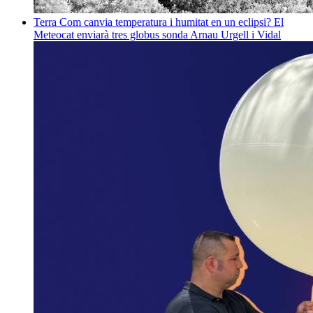
Terra
Com canvia temperatura i humitat en un eclipsi? El
Meteocat enviarà tres globus sonda
Arnau Urgell i Vidal