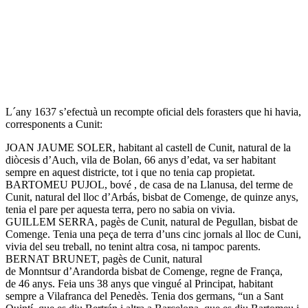
L´any 1637 s’efectuà un recompte oficial dels forasters que hi havia,
corresponents a Cunit:
JOAN JAUME SOLER, habitant al castell de Cunit, natural de la
diòcesis d’Auch, vila de Bolan, 66 anys d’edat, va ser habitant
sempre en aquest districte, tot i que no tenia cap propietat.
BARTOMEU PUJOL, bové , de casa de na Llanusa, del terme de
Cunit, natural del lloc d’Arbás, bisbat de Comenge, de quinze anys,
tenia el pare per aquesta terra, pero no sabia on vivia.
GUILLEM SERRA, pagès de Cunit, natural de Pegullan, bisbat de
Comenge. Tenia una peça de terra d’uns cinc jornals al lloc de Cuni,
vivia del seu treball, no tenint altra cosa, ni tampoc parents.
BERNAT BRUNET, pagès de Cunit, natural
de Monntsur d’Arandorda bisbat de Comenge, regne de França,
de 46 anys. Feia uns 38 anys que vingué al Principat, habitant
sempre a Vilafranca del Penedès. Tenia dos germans, “un a Sant