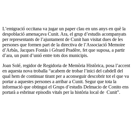
L’emigració occitana va jugar un paper clau en uns anys en què la
despoblació amenaçava Cunit. Ara, el grup d’estudis acompanyats
per representants de l’ajuntament de Cunit han visitat dues de les
persones que formen part de la directiva de l’Associació Memoire
d’Arbàs, Jacques Fontás i Gérard Pradère, fet que suposa, a partir
d’ara, un punt d’unió entre tots dos municipis.
Joan Solé, regidor de Regidoria de Memòria Històrica, posa l’accent
en aquesta nova troballa “acabem de trobar l’inici del cabdell del
qual hem de continuar tirant per a aconseguir descobrir tot el que va
portar a aquestes persones a arribar a Cunit. Segur que tota la
informació que obtingui el Grups d’estudis Delmacio de Conito ens
portarà a esbrinar episodis vitals per la història local de Cunit”.