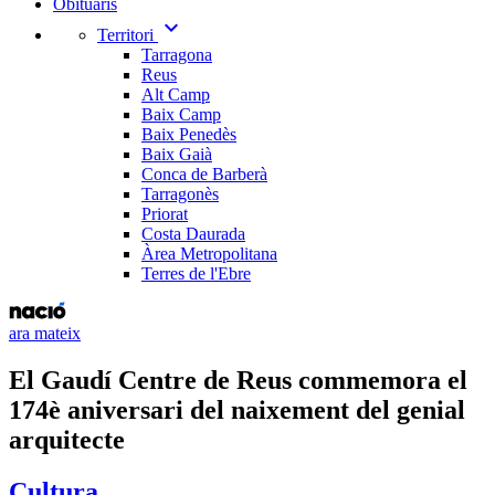
Obituaris
expand_more
Territori
Tarragona
Reus
Alt Camp
Baix Camp
Baix Penedès
Baix Gaià
Conca de Barberà
Tarragonès
Priorat
Costa Daurada
Àrea Metropolitana
Terres de l'Ebre
ara mateix
El Gaudí Centre de Reus commemora el
174è aniversari del naixement del genial
arquitecte
Cultura