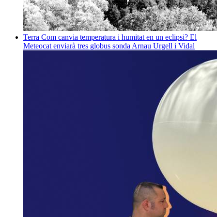
Terra
Com canvia temperatura i humitat en un eclipsi? El
Meteocat enviarà tres globus sonda
Arnau Urgell i Vidal