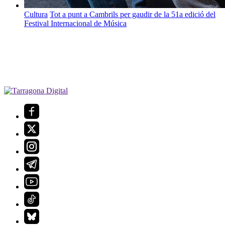
Cultura
Tot a punt a Cambrils per gaudir de la 51a edició del
Festival Internacional de Música