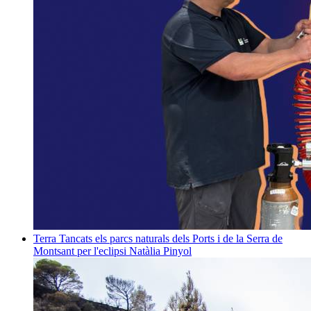
Terra
Tancats els parcs naturals dels Ports i de la Serra de
Montsant per l'eclipsi
Natàlia Pinyol