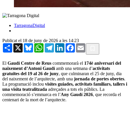
TarragonaDigital
Publicat el 18 de juny de 2026 a les 14:23
Share
X
Bluesky
WhatsApp
Telegram
LinkedIn
Facebook
Email
El
Gaudí Centre de Reus
commemorarà el
174è aniversari del
naixement d’Antoni Gaudí
amb una setmana d’
activitats
gratuïtes del 19 al 26 de juny
, que culminaran el 25 de juny, dia
del naixement de l’arquitecte, amb una
jornada de portes obertes
.
La programació inclou
visites guiades, activitats familiars, tallers i
una visita teatralitzada
adreçades a tots els públics. La
commemoració s’emmarca en l’
Any Gaudí 2026
, que recorda el
centenari de la mort de l’arquitecte.