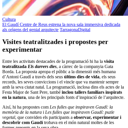
Cultura
El Gaudí Centre de Reus estrena la nova sala immersiva dedicada
als orígens del genial arquitecte
TarragonaDigital
Visites teatralitzades i propostes per
experimentar
Entre les activitats destacades de la programació hi ha la
visita
teatralitzada
Els darrers dies
, a càrrec de la companyia Gata
Borda. La proposta apropa el públic a la dimensió més humana
d’Antoni Gaudí a través dels seus
últims dies de vida
, els seus
records, les seves conviccions i el vincle que va mantenir sempre
amb la seva ciutat natal. La programació, inclosa dins els actes de la
Festa Major de Sant Pere, també
inclou tallers familiars inspirats
en la natura
, una de les principals fonts d’inspiració de l’arquitecte.
Així, hi ha propostes com
Les fulles que inspiraven Gaudí: la
memòria de la natura
i
Les fulles que inspiraven Gaudí: puzle
vegetal
, que conviden els participants a
observar, experimentar i
descobrir com Gaudí
trobava en el món natural moltes de les
formes presents en la seva obra.