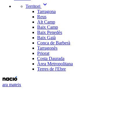
expand_more
Territori
Tarragona
Reus
Alt Camp
Baix Camp
Baix Penedès
Baix Gaià
Conca de Barberà
Tarragonès
Priorat
Costa Daurada
Àrea Metropolitana
Terres de l'Ebre
ara mateix