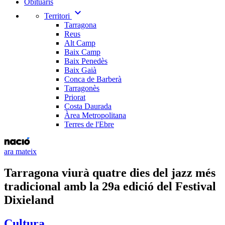
Obituaris
expand_more
Territori
Tarragona
Reus
Alt Camp
Baix Camp
Baix Penedès
Baix Gaià
Conca de Barberà
Tarragonès
Priorat
Costa Daurada
Àrea Metropolitana
Terres de l'Ebre
ara mateix
Tarragona viurà quatre dies del jazz més
tradicional amb la 29a edició del Festival
Dixieland
Cultura