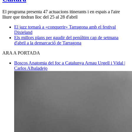
El programa presenta 47 actuacions itinerants i en espais a l'aire
lliure que tindran lloc del 25 al 28 d'abril
El jazz tornarà a «conquerir» Tarragona amb el festival
Dixieland
Els millors plans per gaudir del penúltim cap de setmana
d'abril a la demarcació de Tarragona
ARA A PORTADA
Boscos
Anatomia del foc a Catalunya
Arnau Urgell i Vidal |
Carlos Albaladejo