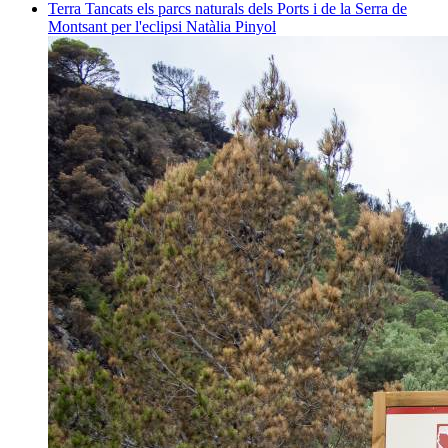
Terra
Tancats els parcs naturals dels Ports i de la Serra de
Montsant per l'eclipsi
Natàlia Pinyol