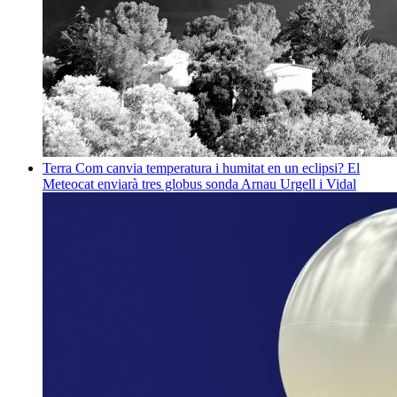
Terra
Com canvia temperatura i humitat en un eclipsi? El
Meteocat enviarà tres globus sonda
Arnau Urgell i Vidal