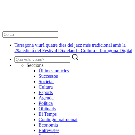
Tarragona viurà quatre dies del jazz més tradicional amb la
29a edició del Festival Dixieland · Cultura · Tarragona Digital
Seccions
Últimes notícies
Successos
Societat
Cultura
Esports
Agenda
Política
Obituaris
El Temps
Contingut patrocinat
Economia
Entrevistes