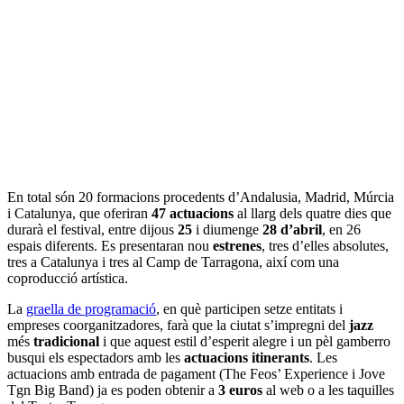
En total són 20 formacions procedents d’Andalusia, Madrid, Múrcia
i Catalunya, que oferiran
47 actuacions
al llarg dels quatre dies que
durarà el festival, entre dijous
25
i diumenge
28 d’abril
, en 26
espais diferents. Es presentaran nou
estrenes
, tres d’elles absolutes,
tres a Catalunya i tres al Camp de Tarragona, així com una
coproducció artística.
La
graella de programació
, en què participen setze entitats i
empreses coorganitzadores, farà que la ciutat s’impregni del
jazz
més
tradicional
i que aquest estil d’esperit alegre i un pèl gamberro
busqui els espectadors amb les
actuacions itinerants
. Les
actuacions amb entrada de pagament (The Feos’ Experience i Jove
Tgn Big Band) ja es poden obtenir a
3 euros
al web o a les taquilles