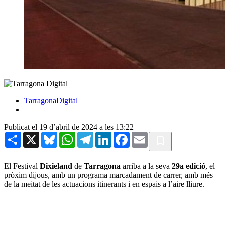
TarragonaDigital
Publicat el 19 d’abril de 2024 a les 13:22
Share
X
Bluesky
WhatsApp
Telegram
LinkedIn
Facebook
Email
El Festival
Dixieland
de
Tarragona
arriba a la seva
29a edició
, el
pròxim dijous, amb un programa marcadament de carrer, amb més
de la meitat de les actuacions itinerants i en espais a l’aire lliure.