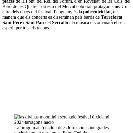
places
de la Font, del Rei, del Fòrum, d’en Rovellat, de les Cols, del
Baró de les Quatre Torres o del Mercat cobraran protagonisme. Un
altre dels eixos del festival d’enguany és la
policentricitat
, de
manera que els concerts es disseminen pels barris de
Torreforta
,
Sant Pere i Sant Pau
i el
Serrallo
i la música encomanarà el seu
esperit per tots els racons.
La programació inclou dues formacions integrades
exclusivament per dones. Foto: Cedida