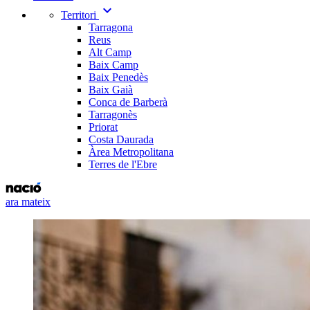
expand_more
Territori
Tarragona
Reus
Alt Camp
Baix Camp
Baix Penedès
Baix Gaià
Conca de Barberà
Tarragonès
Priorat
Costa Daurada
Àrea Metropolitana
Terres de l'Ebre
ara mateix