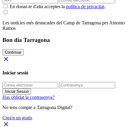
En donar-te d'alta acceptes la
política de privacitat
.
Les notícies més destacades del Camp de Tarragona per Antonio
Ramos
Bon dia Tarragona
Continuar
close
Iniciar sessió
Iniciar Sessió
Has oblidat la contrasenya?
No tens compte a Tarragona Digital?
Crea'n un gratis
close