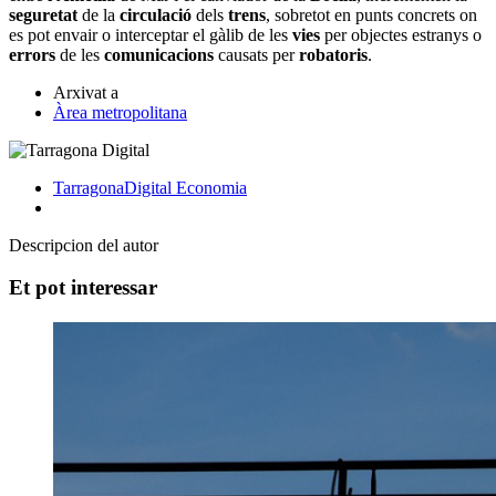
seguretat
de la
circulació
dels
trens
, sobretot en punts concrets on
es pot envair o interceptar el gàlib de les
vies
per objectes estranys o
errors
de les
comunicacions
causats per
robatoris
.
Arxivat a
Àrea metropolitana
TarragonaDigital
Economia
Descripcion del autor
Et pot interessar