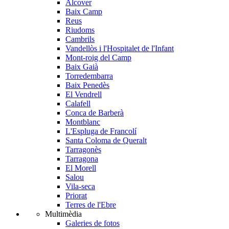
Alcover
Baix Camp
Reus
Riudoms
Cambrils
Vandellòs i l'Hospitalet de l'Infant
Mont-roig del Camp
Baix Gaià
Torredembarra
Baix Penedès
El Vendrell
Calafell
Conca de Barberà
Montblanc
L'Espluga de Francolí
Santa Coloma de Queralt
Tarragonès
Tarragona
El Morell
Salou
Vila-seca
Priorat
Terres de l'Ebre
Multimèdia
Galeries de fotos