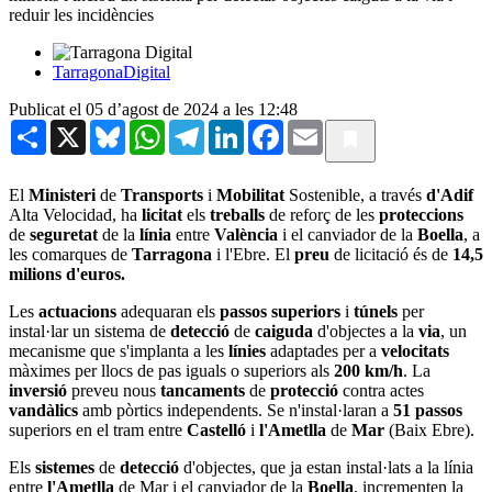
reduir les incidències
TarragonaDigital
Publicat el 05 d’agost de 2024 a les 12:48
Share
X
Bluesky
WhatsApp
Telegram
LinkedIn
Facebook
Email
El
Ministeri
de
Transports
i
Mobilitat
Sostenible, a través
d'Adif
Alta Velocidad, ha
licitat
els
treballs
de reforç de les
proteccions
de
seguretat
de la
línia
entre
València
i el canviador de la
Boella
, a
les comarques de
Tarragona
i l'Ebre. El
preu
de licitació és de
14,5
milions d'euros.
Les
actuacions
adequaran els
passos superiors
i
túnels
per
instal·lar un sistema de
detecció
de
caiguda
d'objectes a la
via
, un
mecanisme que s'implanta a les
línies
adaptades per a
velocitats
màximes per llocs de pas iguals o superiors als
200 km/h
. La
inversió
preveu nous
tancaments
de
protecció
contra actes
vandàlics
amb pòrtics independents. Se n'instal·laran a
51 passos
superiors en el tram entre
Castelló
i
l'Ametlla
de
Mar
(Baix Ebre).
Els
sistemes
de
detecció
d'objectes, que ja estan instal·lats a la línia
entre
l'Ametlla
de Mar i el canviador de la
Boella
, incrementen la