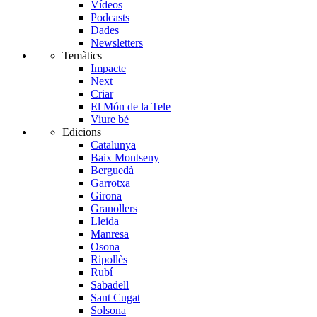
Vídeos
Podcasts
Dades
Newsletters
Temàtics
Impacte
Next
Criar
El Món de la Tele
Viure bé
Edicions
Catalunya
Baix Montseny
Berguedà
Garrotxa
Girona
Granollers
Lleida
Manresa
Osona
Ripollès
Rubí
Sabadell
Sant Cugat
Solsona