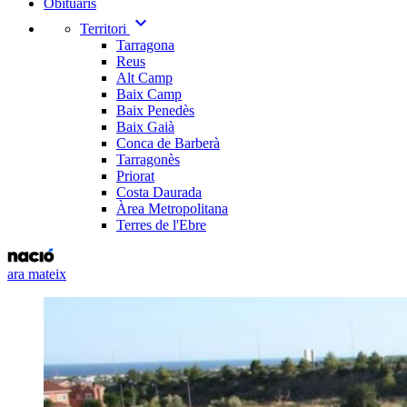
Obituaris
expand_more
Territori
Tarragona
Reus
Alt Camp
Baix Camp
Baix Penedès
Baix Gaià
Conca de Barberà
Tarragonès
Priorat
Costa Daurada
Àrea Metropolitana
Terres de l'Ebre
ara mateix