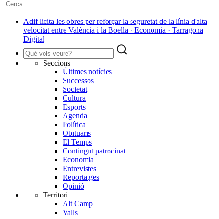
Adif licita les obres per reforçar la seguretat de la línia d'alta
velocitat entre València i la Boella · Economia · Tarragona
Digital
Seccions
Últimes notícies
Successos
Societat
Cultura
Esports
Agenda
Política
Obituaris
El Temps
Contingut patrocinat
Economia
Entrevistes
Reportatges
Opinió
Territori
Alt Camp
Valls