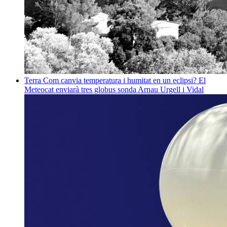
Terra
Com canvia temperatura i humitat en un eclipsi? El
Meteocat enviarà tres globus sonda
Arnau Urgell i Vidal