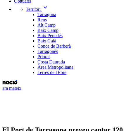
Obituaris
expand_more
Territori
Tarragona
Reus
Alt Camp
Baix Camp
Baix Penedès
Baix Gaià
Conca de Barberà
Tarragonès
Priorat
Costa Daurada
Àrea Metropolitana
Terres de l'Ebre
ara mateix
El Port de Tarragona preveu captar 120