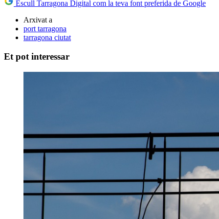
Escull Tarragona Digital com la teva font preferida de Google
Arxivat a
port tarragona
tarragona ciutat
Et pot interessar