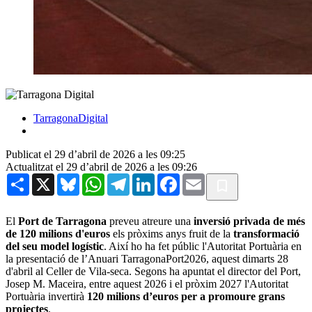
TarragonaDigital
Publicat el 29 d’abril de 2026 a les 09:25
Actualitzat el 29 d’abril de 2026 a les 09:26
Share
X
Bluesky
WhatsApp
Telegram
LinkedIn
Facebook
Email
El
Port de Tarragona
preveu atreure una
inversió privada de més
de 120 milions d'euros
els pròxims anys fruit de la
transformació
del seu model logístic
. Així ho ha fet públic l'Autoritat Portuària en
la presentació de l’Anuari TarragonaPort2026, aquest dimarts 28
d'abril al Celler de Vila-seca. Segons ha apuntat el director del Port,
Josep M. Maceira, entre aquest 2026 i el pròxim 2027 l'Autoritat
Portuària invertirà
120 milions d’euros per a promoure grans
projectes
.