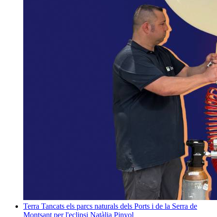
Terra
Tancats els parcs naturals dels Ports i de la Serra de
Montsant per l'eclipsi
Natàlia Pinyol