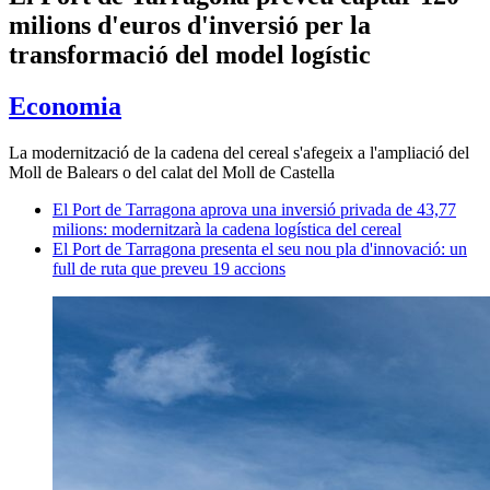
milions d'euros d'inversió per la
transformació del model logístic
Economia
La modernització de la cadena del cereal s'afegeix a l'ampliació del
Moll de Balears o del calat del Moll de Castella
El Port de Tarragona aprova una inversió privada de 43,77
milions: modernitzarà la cadena logística del cereal
El Port de Tarragona presenta el seu nou pla d'innovació: un
full de ruta que preveu 19 accions