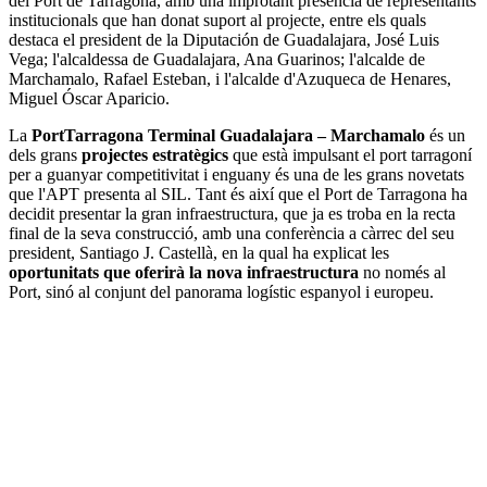
del Port de Tarragona, amb una improtant presència de representants
institucionals que han donat suport al projecte, entre els quals
destaca el president de la Diputación de Guadalajara, José Luis
Vega; l'alcaldessa de Guadalajara, Ana Guarinos; l'alcalde de
Marchamalo, Rafael Esteban, i l'alcalde d'Azuqueca de Henares,
Miguel Óscar Aparicio.
La
PortTarragona Terminal Guadalajara – Marchamalo
és un
dels grans
projectes estratègics
que està impulsant el port tarragoní
per a guanyar competitivitat i enguany és una de les grans novetats
que l'APT presenta al SIL. Tant és així que el Port de Tarragona ha
decidit presentar la gran infraestructura, que ja es troba en la recta
final de la seva construcció, amb una conferència a càrrec del seu
president, Santiago J. Castellà, en la qual ha explicat les
oportunitats que oferirà la nova infraestructura
no només al
Port, sinó al conjunt del panorama logístic espanyol i europeu.