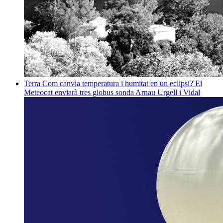
Terra
Com canvia temperatura i humitat en un eclipsi? El
Meteocat enviarà tres globus sonda
Arnau Urgell i Vidal