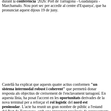
durant la
conferència
'2026: Port de Tarragona - Guadalajara -
Marchamalo. Nou port sec per accedir al centre d'Espanya', que ha
pronunciat aquest dijous 19 de juny.
Castellà ha explicat que aquests quatre actius conformen
"un
sistema intermodal robust i coherent"
que permetrà donar
resposta als objectius de creixement de l'enclavament tarragoní. En
aquesta línia, ha posat l'accent en les
oportunitats
derivades de la
nova terminal per a reforçar el
rol logístic
del
nord-est
peninsular
. L'acte ha reunit un gran nombre de públic a l'estand