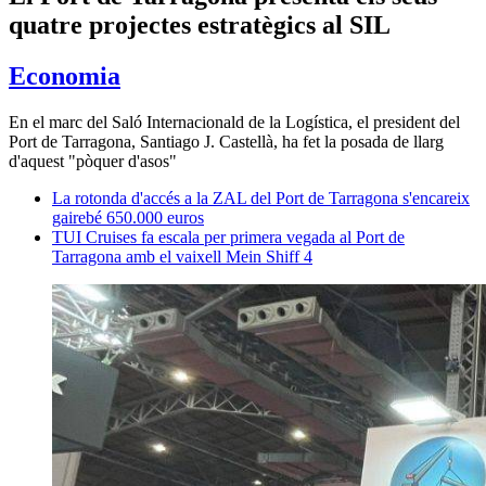
quatre projectes estratègics al SIL
Economia
En el marc del Saló Internacionald de la Logística, el president del
Port de Tarragona, Santiago J. Castellà, ha fet la posada de llarg
d'aquest "pòquer d'asos"
La rotonda d'accés a la ZAL del Port de Tarragona s'encareix
gairebé 650.000 euros
TUI Cruises fa escala per primera vegada al Port de
Tarragona amb el vaixell Mein Shiff 4