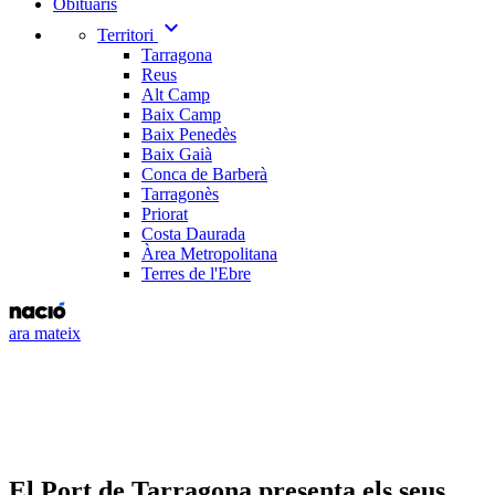
Obituaris
expand_more
Territori
Tarragona
Reus
Alt Camp
Baix Camp
Baix Penedès
Baix Gaià
Conca de Barberà
Tarragonès
Priorat
Costa Daurada
Àrea Metropolitana
Terres de l'Ebre
ara mateix
El Port de Tarragona presenta els seus