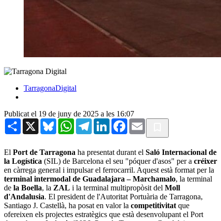
TarragonaDigital
Publicat el 19 de juny de 2025 a les 16:07
Share
X
Bluesky
WhatsApp
Telegram
LinkedIn
Facebook
Email
El
Port de Tarragona
ha presentat durant el
Saló Internacional de
la Logística
(SIL) de Barcelona el seu "póquer d'asos" per a
créixer
en càrrega general i impulsar el ferrocarril. Aquest està format per la
terminal intermodal de Guadalajara – Marchamalo
, la terminal
de
la Boella
, la
ZAL
i la terminal multipropòsit del
Moll
d'Andalusia
. El president de l'Autoritat Portuària de Tarragona,
Santiago J. Castellà, ha posat en valor la
competitivitat
que
ofereixen els projectes estratègics que està desenvolupant el Port