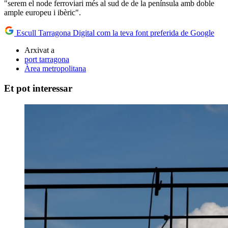
"serem el node ferroviari més al sud de de la península amb doble
ample europeu i ibèric".
Escull Tarragona Digital com la teva font preferida de Google
Arxivat a
port tarragona
Àrea metropolitana
Et pot interessar