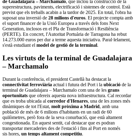
de Guadalajara – Marchamalo
, que inclou la construcció de la
superestructura, paviments, electrificació i sistemes de control. Està
previst que els treballs acabin a la tardor de 2025. En total, l'obra ha
suposat una inversió de
28 milions d'euros
. El projecte compta amb
el suport financer de la Unió Europea a través dels fons Next
Generation, inclosos en el Pla de Transformació i Resiliència
(PERTE). En concret, l'Autoritat Portuària de Tarragona ha rebut
14.273.000 euros per dur a terme aquesta iniciativa. Paral·lelament,
s'està estudiant el
model de gestió de la terminal
.
Les virtuts de la terminal de Guadalajara
– Marchamalo
Durant la conferència, el president Castellà ha destacat la
connectivitat ferroviària
actual i futura del Port i la
ubicació
de la
terminal de Guadalajara – Marchamalo com una de les
grans
oportunitats
que ofereix aquesta nova infraestructura. Cal recordar
que es troba ubicada al
corredor d'Henares
, una de les zones més
dinàmiques de tot l'Estat,
molt pròxima a Madrid
, amb una
població de més de 6 milions d'habitants en un radi de 60
quilòmetres, però fora de la seva conurbació, que està altament
congestionada. En aquest sentit, cal destacar que es podran
transportar mercaderies des de l'estació i fins al Port en només
sis hores,
un temps altament competitiu
.