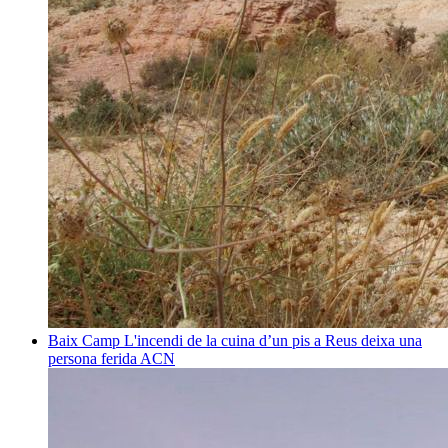
Baix Camp
L'incendi de la cuina d’un pis a Reus deixa una
persona ferida
ACN