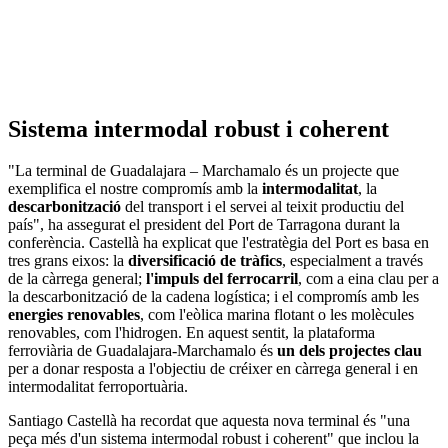
Sistema intermodal robust i coherent
"La terminal de Guadalajara – Marchamalo és un projecte que
exemplifica el nostre compromís amb la
intermodalitat
, la
descarbonització
del transport i el servei al teixit productiu del
país", ha assegurat el president del Port de Tarragona durant la
conferència. Castellà ha explicat que l'estratègia del Port es basa en
tres grans eixos: la
diversificació de tràfics
, especialment a través
de la càrrega general;
l'impuls del ferrocarril
, com a eina clau per a
la descarbonització de la cadena logística; i el compromís amb les
energies renovables
, com l'eòlica marina flotant o les molècules
renovables, com l'hidrogen. En aquest sentit, la plataforma
ferroviària de Guadalajara-Marchamalo és
un dels projectes clau
per a donar resposta a l'objectiu de créixer en càrrega general i en
intermodalitat ferroportuària.
Santiago Castellà ha recordat que aquesta nova terminal és "una
peça més d'un sistema intermodal robust i coherent" que inclou la