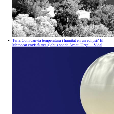
Terra
Com canvia temperatura i humitat en un eclipsi? El
Meteocat enviarà tres globus sonda
Arnau Urgell i Vidal