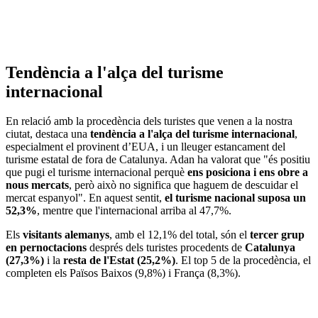
Tendència a l'alça del turisme
internacional
En relació amb la procedència dels turistes que venen a la nostra
ciutat, destaca una
tendència a l'alça del turisme internacional
,
especialment el provinent d’EUA, i un lleuger estancament del
turisme estatal de fora de Catalunya. Adan ha valorat que "és positiu
que pugi el turisme internacional perquè
ens posiciona i ens obre a
nous mercats
, però això no significa que haguem de descuidar el
mercat espanyol". En aquest sentit,
el turisme nacional suposa un
52,3%
, mentre que l'internacional arriba al 47,7%.
Els
visitants alemanys
, amb el 12,1% del total, són el
tercer grup
en pernoctacions
després dels turistes procedents de
Catalunya
(27,3%)
i la
resta de l'Estat (25,2%)
. El top 5 de la procedència, el
completen els Països Baixos (9,8%) i França (8,3%).