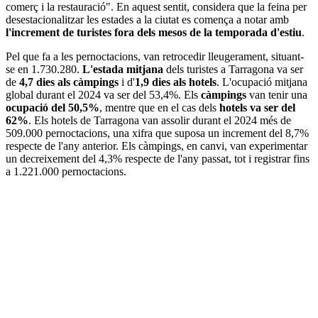
comerç i la restauració". En aquest sentit, considera que la feina per
desestacionalitzar les estades a la ciutat es comença a notar amb
l'increment de turistes fora dels mesos de la temporada d'estiu
.
Pel que fa a les pernoctacions, van retrocedir lleugerament, situant-
se en 1.730.280.
L'estada mitjana
dels turistes a Tarragona va ser
de
4,7 dies als càmpings
i d'
1,9 dies als hotels
. L'ocupació mitjana
global durant el 2024 va ser del 53,4%. Els
càmpings
van tenir una
ocupació del 50,5%
, mentre que en el cas dels
hotels va ser del
62%
. Els hotels de Tarragona van assolir durant el 2024 més de
509.000 pernoctacions, una xifra que suposa un increment del 8,7%
respecte de l'any anterior. Els càmpings, en canvi, van experimentar
un decreixement del 4,3% respecte de l'any passat, tot i registrar fins
a 1.221.000 pernoctacions.