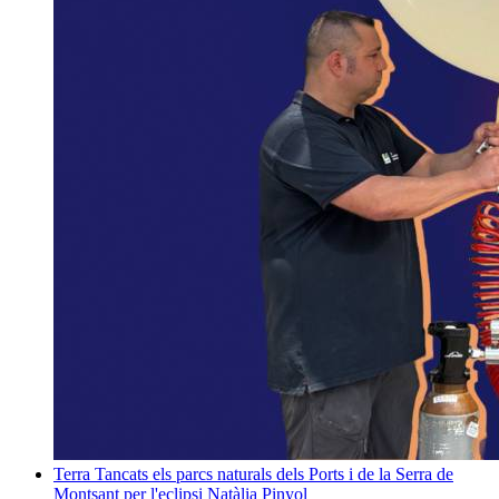
Terra
Tancats els parcs naturals dels Ports i de la Serra de
Montsant per l'eclipsi
Natàlia Pinyol