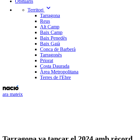
Obituaris
expand_more
Territori
Tarragona
Reus
Alt Camp
Baix Camp
Baix Penedès
Baix Gaià
Conca de Barberà
Tarragonès
Priorat
Costa Daurada
Àrea Metropolitana
Terres de l'Ebre
ara mateix
Tarragona va tancar el 2024 amb rècord