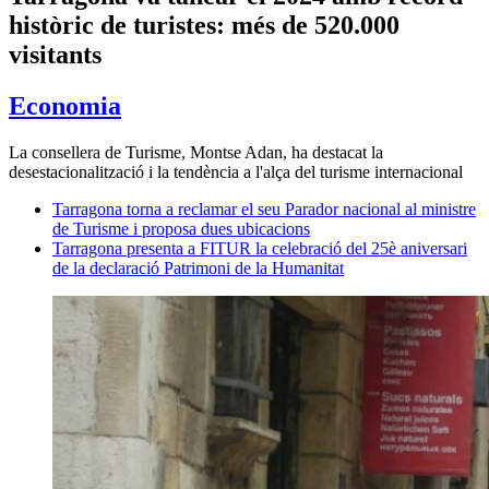
històric de turistes: més de 520.000
visitants
Economia
La consellera de Turisme, Montse Adan, ha destacat la
desestacionalització i la tendència a l'alça del turisme internacional
Tarragona torna a reclamar el seu Parador nacional al ministre
de Turisme i proposa dues ubicacions
Tarragona presenta a FITUR la celebració del 25è aniversari
de la declaració Patrimoni de la Humanitat