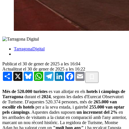
TarragonaDigital
Publicat el 30 de gener de 2025 a les 16:04
Actualitzat el 30 de gener de 2025 a les 16:22
Share
X
Bluesky
WhatsApp
Telegram
LinkedIn
Facebook
Email
Més de 520.000 turistes
es van allotjar en els
hotels i càmpings de
Tarragona
durant el
2024
, segons les dades d'Eurecat Observatori
de Turisme. D'aquestes 520.374 persones, més de
265.000 van
escollir els hotels
per a la seva estada, i gairebé
255.000 van optar
pels càmpings
. Aquestes dades suposen
un increment del 2%
en
les arribades de visitants a la ciutat en comparació amb l'any anterior,
marcant un nou rècord històric. La regidora de Turisme, Montse
Adan ho ha valorat com un
"molt bon any"
i ha recalcat l'aposta