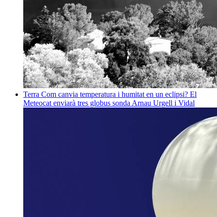
Terra
Com canvia temperatura i humitat en un eclipsi? El
Meteocat enviarà tres globus sonda
Arnau Urgell i Vidal