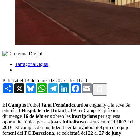
TarragonaDigital
Publicat el 13 de febrer de 2025 a les 16:11
Share
X
Bluesky
WhatsApp
Telegram
LinkedIn
Facebook
Email
El
Campus
Futbol
Jana Fernàndez
arriba enguany a la seva 3a
edició a
l'Hospitalet de l'Infant
, al Baix Camp. El pròxim
diumenge
16 de febrer
s'obren les
inscripcions
per aquesta
oportunitat única per als joves
futbolistes
nascuts entre el
2007
i el
2016
. El campus d'estiu, liderat per la jugadora del primer equip
femení del
FC Barcelona
, se celebrarà del
22
al
27 de juny
.