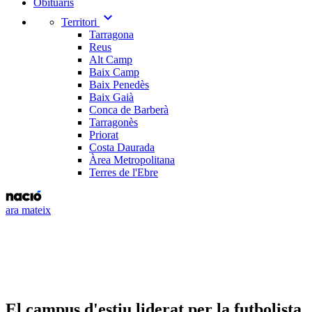
Obituaris
expand_more
Territori
Tarragona
Reus
Alt Camp
Baix Camp
Baix Penedès
Baix Gaià
Conca de Barberà
Tarragonès
Priorat
Costa Daurada
Àrea Metropolitana
Terres de l'Ebre
ara mateix
El campus d'estiu liderat per la futbolista