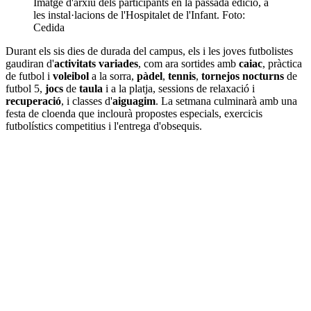
Imatge d'arxiu dels participants en la passada edició, a
les instal·lacions de l'Hospitalet de l'Infant. Foto:
Cedida
Durant els sis dies de durada del campus, els i les joves futbolistes
gaudiran d'
activitats variades
, com ara sortides amb
caiac
, pràctica
de futbol i
voleibol
a la sorra,
pàdel
,
tennis
,
tornejos nocturns
de
futbol 5,
jocs
de
taula
i a la platja, sessions de relaxació i
recuperació
, i classes d'
aiguagim
. La setmana culminarà amb una
festa de cloenda que inclourà propostes especials, exercicis
futbolístics competitius i l'entrega d'obsequis.