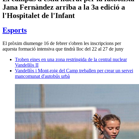
Jana Fernàndez arriba a la 3a edició a
l'Hospitalet de l'Infant
Esports
El pròxim diumenge 16 de febrer s'obren les inscripcions per
aquesta formació intensiva que tindrà lloc del 22 al 27 de juny
Troben eines en una zona restringida de la central nuclear
Vandellòs II
Vandellòs i Mont-roig del Camp treballen per crear un servei
mancomunat d'autobús urbà