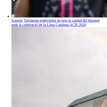
Esports
Tarragona esdevindrà de nou la capital del bàsquet
amb la celebració de la Lliga Catalana ACB 2026