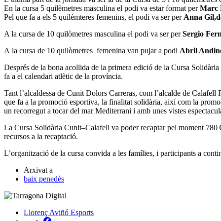
En la cursa 5 quilèmetres masculina el podi va estar format per
Marc P
Pel que fa a els 5 quilèmteres femenins, el podi va ser per
Anna Gil,de
A la cursa de 10 quilòmetres masculina el podi va ser per
Sergio Fern
A la cursa de 10 quilòmetres femenina van pujar a podi
Abril Andino
Després de la bona acollida de la primera edició de la Cursa Solidària 
fa a el calendari atlètic de la província.
Tant l’alcaldessa de Cunit Dolors Carreras, com l’alcalde de Calafell R
que fa a la promoció esportiva, la finalitat solidària, així com la pro
un recorregut a tocar del mar Mediterrani i amb unes vistes espectacul
La Cursa Solidària Cunit–Calafell va poder recaptar pel moment 780 €, 
recursos a la recaptació.
L’organització de la cursa convida a les famílies, i participants a conti
Arxivat a
baix penedès
Llorenç Aviñó
Esports