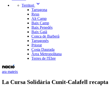
expand_more
Territori
Tarragona
Reus
Alt Camp
Baix Camp
Baix Penedès
Baix Gaià
Conca de Barberà
Tarragonès
Priorat
Costa Daurada
Àrea Metropolitana
Terres de l'Ebre
ara mateix
La Cursa Solidària Cunit-Calafell recapta 