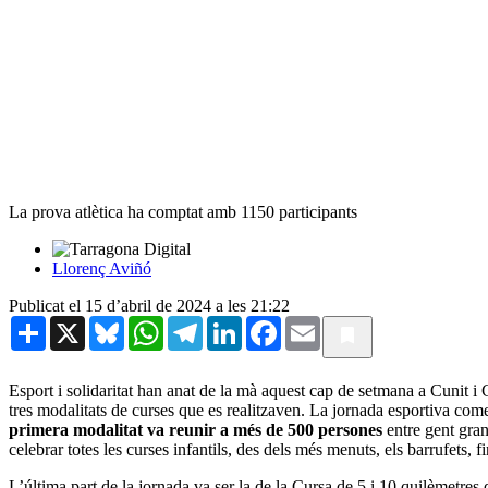
La prova atlètica ha comptat amb 1150 participants
Llorenç Aviñó
Publicat el 15 d’abril de 2024 a les 21:22
Share
X
Bluesky
WhatsApp
Telegram
LinkedIn
Facebook
Email
Esport i solidaritat han anat de la mà aquest cap de setmana a Cunit i 
tres modalitats de curses que es realitzaven. La jornada esportiva co
primera modalitat va reunir a més de 500 persones
entre gent gra
celebrar totes les curses infantils, des dels més menuts, els barrufets, 
L’última part de la jornada va ser la de la Cursa de 5 i 10 quilèmetres q