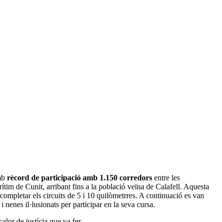
mb
rècord de participació amb 1.150 corredors
entre les
tim de Cunit, arribant fins a la població veïna de Calafell. Aquesta
completar els circuits de 5 i 10 quilòmetrres. A continuació es van
i nenes il·lusionats per participar en la seva cursa.
alor de justícia que va fer.