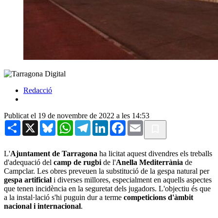
Redacció
Publicat el 19 de novembre de 2022 a les 14:53
Share
X
Bluesky
WhatsApp
Telegram
LinkedIn
Facebook
Email
L'
Ajuntament de Tarragona
ha licitat aquest divendres els treballs
d'adequació del
camp de rugbi
de l'
Anella Mediterrània
de
Campclar. Les obres preveuen la substitució de la gespa natural per
gespa artificial
i diverses millores, especialment en aquells aspectes
que tenen incidència en la seguretat dels jugadors. L'objectiu és que
a la instal·lació s'hi puguin dur a terme
competicions d'àmbit
nacional i internacional
.