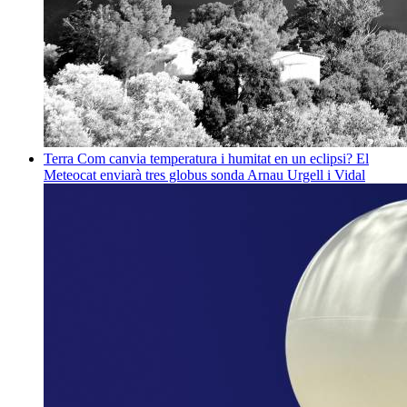
Terra
Com canvia temperatura i humitat en un eclipsi? El
Meteocat enviarà tres globus sonda
Arnau Urgell i Vidal