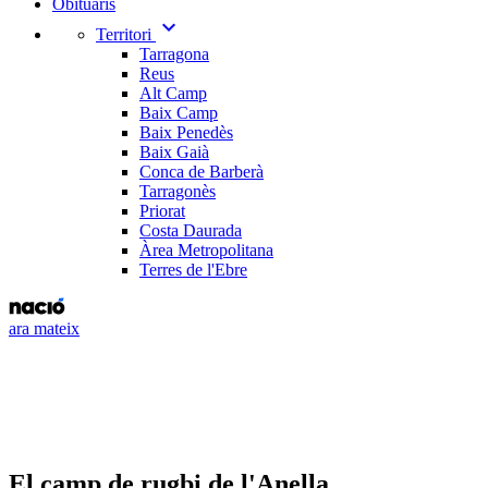
Obituaris
expand_more
Territori
Tarragona
Reus
Alt Camp
Baix Camp
Baix Penedès
Baix Gaià
Conca de Barberà
Tarragonès
Priorat
Costa Daurada
Àrea Metropolitana
Terres de l'Ebre
ara mateix
El camp de rugbi de l'Anella