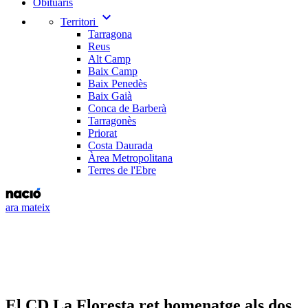
Obituaris
expand_more
Territori
Tarragona
Reus
Alt Camp
Baix Camp
Baix Penedès
Baix Gaià
Conca de Barberà
Tarragonès
Priorat
Costa Daurada
Àrea Metropolitana
Terres de l'Ebre
ara mateix
El CD La Floresta ret homenatge als dos