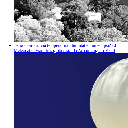
Terra
Com canvia temperatura i humitat en un eclipsi? El
Meteocat enviarà tres globus sonda
Arnau Urgell i Vidal