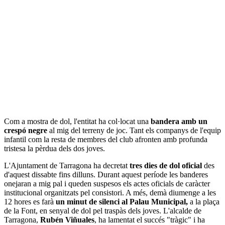
Com a mostra de dol, l'entitat ha col·locat una
bandera amb un
crespó negre
al mig del terreny de joc. Tant els companys de l'equip
infantil com la resta de membres del club afronten amb profunda
tristesa la pèrdua dels dos joves.
L'Ajuntament de Tarragona ha decretat
tres dies de dol oficial
des
d'aquest dissabte fins dilluns. Durant aquest període les banderes
onejaran a mig pal i queden suspesos els actes oficials de caràcter
institucional organitzats pel consistori. A més, demà diumenge a les
12 hores es farà
un minut de silenci al Palau Municipal,
a la plaça
de la Font, en senyal de dol pel traspàs dels joves. L'alcalde de
Tarragona,
Rubén Viñuales
, ha lamentat el succés "tràgic" i ha