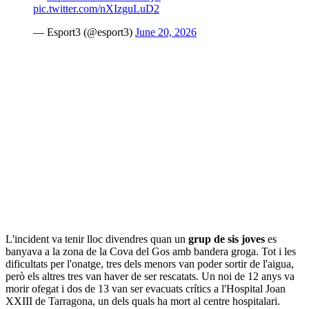
pic.twitter.com/nXIzguLuD2
— Esport3 (@esport3)
June 20, 2026
L'incident va tenir lloc divendres quan un
grup de sis joves
es
banyava a la zona de la Cova del Gos amb bandera groga. Tot i les
dificultats per l'onatge, tres dels menors van poder sortir de l'aigua,
però els altres tres van haver de ser rescatats. Un noi de 12 anys va
morir ofegat i dos de 13 van ser evacuats crítics a l'Hospital Joan
XXIII de Tarragona, un dels quals ha mort al centre hospitalari.