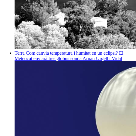
Terra
Com canvia temperatura i humitat en un eclipsi? El
Meteocat enviarà tres globus sonda
Arnau Urgell i Vidal