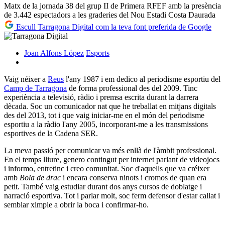
Matx de la jornada 38 del grup II de Primera RFEF amb la presència
de 3.442 espectadors a les graderies del Nou Estadi Costa
Daurada
Escull Tarragona Digital com la teva font preferida de Google
Joan Alfons López
Esports
Vaig néixer a
Reus
l'any 1987 i em dedico al periodisme esportiu del
Camp de Tarragona
de forma professional des del 2009. Tinc
experiència a televisió, ràdio i premsa escrita durant la darrera
dècada. Soc un comunicador nat que he treballat en mitjans digitals
des del 2013, tot i que vaig iniciar-me en el món del periodisme
esportiu a la ràdio l'any 2005, incorporant-me a les transmissions
esportives de la Cadena SER.
La meva passió per comunicar va més enllà de l'àmbit professional.
En el temps lliure, genero contingut per internet parlant de videojocs
i informo, entretinc i creo comunitat. Soc d'aquells que va créixer
amb
Bola de drac
i encara conserva ninots i cromos de quan era
petit. També vaig estudiar durant dos anys cursos de doblatge i
narració esportiva. Tot i parlar molt, soc ferm defensor d'estar callat i
semblar ximple a obrir la boca i confirmar-ho.