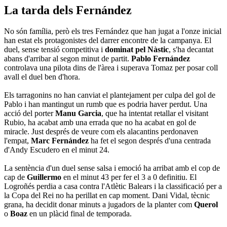
La tarda dels Fernández
No són família, però els tres Fernández que han jugat a l'onze inicial
han estat els protagonistes del darrer encontre de la campanya. El
duel, sense tensió competitiva i
dominat pel Nàstic
, s'ha decantat
abans d'arribar al segon minut de partit.
Pablo Fernández
controlava una pilota dins de l'àrea i superava
Tomaz
per posar coll
avall el duel ben d'hora.
Els tarragonins no han canviat el plantejament per culpa del gol de
Pablo i han mantingut un rumb que es podria haver perdut. Una
acció del porter
Manu
Garcia
, que ha intentat retallar el visitant
Rubio, ha acabat amb una errada que no ha acabat en gol de
miracle. Just després de veure com els alacantins perdonaven
l'empat,
Marc Fernández
ha fet el segon després d'una centrada
d'
Andy
Escudero
en el minut 24.
La sentència d'un duel sense salsa i emoció ha arribat amb el cop de
cap de
Guillermo
en el minut 43 per fer el 3 a 0 definitiu. El
Logroñés
perdia a casa contra l'Atlètic Balears i la classificació per a
la Copa del Rei no ha perillat en cap moment. Dani Vidal, tècnic
grana, ha decidit donar minuts a jugadors de la planter com
Querol
o
Boaz
en un plàcid final de temporada.