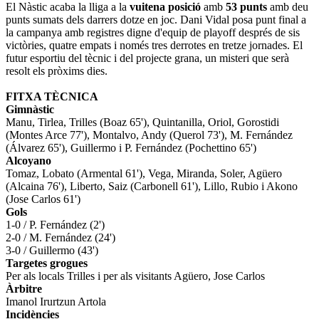
El Nàstic acaba la lliga a la
vuitena posició
amb
53 punts
amb deu
punts sumats dels darrers dotze en joc. Dani Vidal posa punt final a
la campanya amb registres digne d'equip de
playoff
després de sis
victòries, quatre empats i només tres derrotes en tretze jornades. El
futur esportiu del tècnic i del projecte grana, un misteri que serà
resolt els pròxims dies.
FITXA TÈCNICA
Gimnàstic
Manu
,
Tirlea
, Trilles (
Boaz
65
'
), Quintanilla, Oriol,
Gorostidi
(
Montes
Arce
77
'
),
Montalvo
,
Andy
(Querol 73
'
), M. Fernández
(Álvarez 65
'
),
Guillermo
i P. Fernández (
Pochettino
65
'
)
Alcoyano
Tomaz
,
Lobato
(
Armental
61
'
), Vega, Miranda, Soler,
Agüero
(Alcaina 76
'
),
Liberto
,
Saiz
(Carbonell 61
'
),
Lillo
, Rubio i
Akono
(
Jose
Carlos
61
'
)
Gols
1-0 / P. Fernández (2
'
)
2-0 / M. Fernández (24
'
)
3-0 /
Guillermo
(43
'
)
Targetes grogues
Per als locals Trilles i per als visitants
Agüero
,
Jose
Carlos
Àrbitre
Imanol
Irurtzun
Artola
Incidències