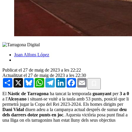
Joan Alfons López
Publicat el 27 de maig de 2023 a les 22:22
Actualitzat el 27 de maig de 2023 a les 22:30
Share
X
Bluesky
WhatsApp
Telegram
LinkedIn
Facebook
Email
El
Nàstic de Tarragona
ha tancat la temporada
guanyant
per
3 a 0
a l'
Alcoyano
i situant-se vuitè a la taula amb 53 punts, posició que li
permetrà jugar la Copa del Rei 2023-2024. Els homes dirigits per
Dani Vidal
diuen adeu a la campanya actual després de sumar
deu
dels darrers dotze punts en joc
. Aquesta victòria posa punt final a
una lliga on els tarragonins han estat lluny dels seus objectius