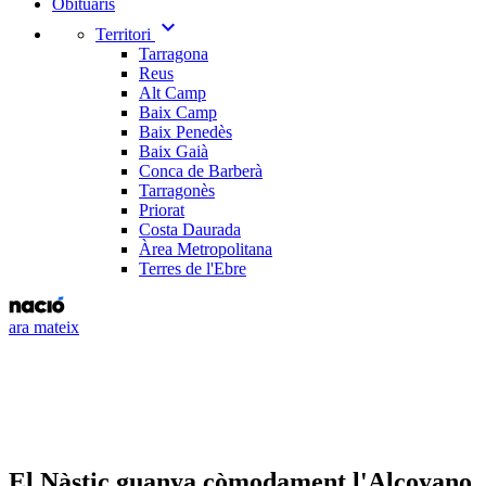
Obituaris
expand_more
Territori
Tarragona
Reus
Alt Camp
Baix Camp
Baix Penedès
Baix Gaià
Conca de Barberà
Tarragonès
Priorat
Costa Daurada
Àrea Metropolitana
Terres de l'Ebre
ara mateix
El Nàstic guanya còmodament l'Alcoyano