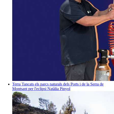
Terra
Tancats els parcs naturals dels Ports i de la Serra de
Montsant per l'eclipsi
Natàlia Pinyol