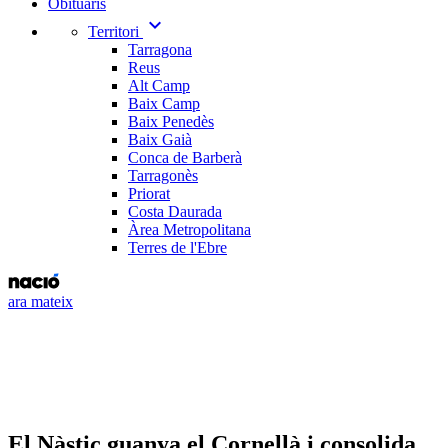
Obituaris
expand_more
Territori
Tarragona
Reus
Alt Camp
Baix Camp
Baix Penedès
Baix Gaià
Conca de Barberà
Tarragonès
Priorat
Costa Daurada
Àrea Metropolitana
Terres de l'Ebre
ara mateix
El Nàstic guanya el Cornellà i consolida