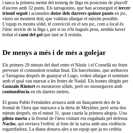
i tanca la primera meitat del torneig de lliga en posicions de playoff
d'ascens amb 32 punts. Els tarragonins, que han aconseguit el
tercer
triomf seguit
i acumulen
dotze dels darrers quinze punts
en joc,
viuen un moment dolç que voldran allargar el màxim possible.
L'equip es mostra sòlid, té convicció en el seu joc, com a local és
l'únic invicte de la lliga i, per si no n'hi hagués prou, sembla haver
trobat el
camí del gol
que tant se li resistia.
De menys a més i de més a golejar
Els primers 29 minuts del duel entre el Nàstic i el Cornellà no feien
preveure el contundent resultat final. Els barcelonins, que arribaven
a Tarragona després de guanyar el Lugo, volien allargar el somriure
amb el qual van marxar a les festes de Nadal. Els homes dirigits per
Gonzalo Riutort
es mostraven sòlids, però no mossegaven amb
contundència
en els darrers metres.
El grana Pablo Fernández avisava amb un llançament des de la
frontal de l'àrea que marxava a la dreta de Meykher, però seria dos
minuts després, en el minut 31, quan cauria la primera alegria. Una
pilota morta
a la frontal de l'àrea visitant era engaltada pel defensa
Nacho
, qui enviava l'esfèric al fons de la xarxa amb una violència
esgarrifadora. La diana donava ales a un equip que ja no cediria