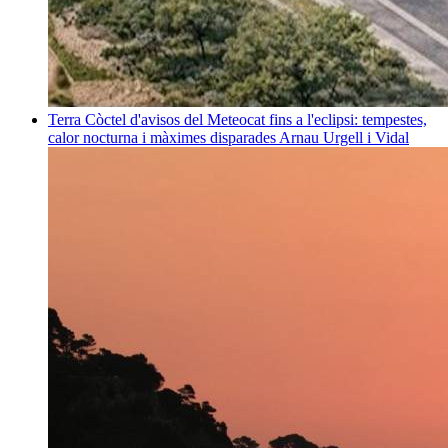
Terra
Còctel d'avisos del Meteocat fins a l'eclipsi: tempestes,
calor nocturna i màximes disparades
Arnau Urgell i Vidal