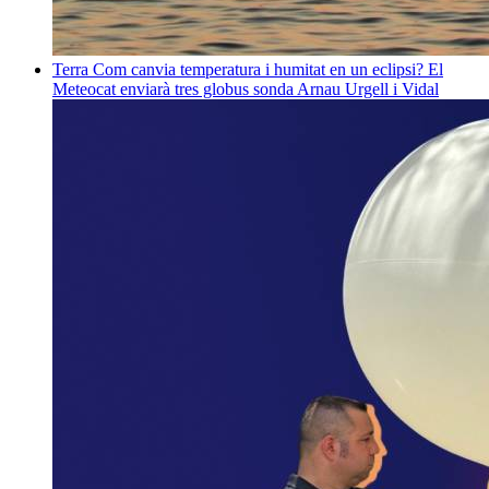
Terra
Com canvia temperatura i humitat en un eclipsi? El
Meteocat enviarà tres globus sonda
Arnau Urgell i Vidal