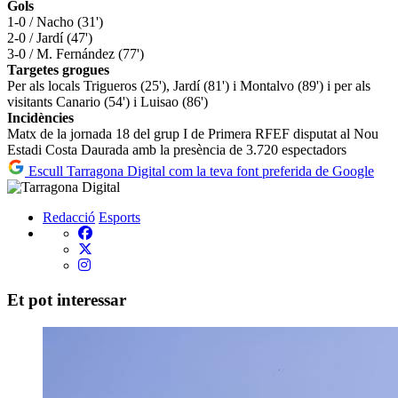
Gols
1-0 / Nacho (31')
2-0 / Jardí (47')
3-0 / M. Fernández (77')
Targetes grogues
Per als locals Trigueros (25'), Jardí (81') i Montalvo (89') i per als
visitants Canario (54') i Luisao (86')
Incidències
Matx de la jornada 18 del grup I de Primera RFEF disputat al Nou
Estadi Costa Daurada amb la presència de 3.720 espectadors
Escull Tarragona Digital com la teva font preferida de Google
Redacció
Esports
Et pot interessar