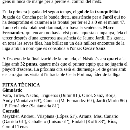
gens ni mica de marge per a perdre el control del matx.
En la primera jugada del segon temps, el
gol de la tranquil·litat
.
Jugada de Concha per la banda dreta, assistència per a
Jardí
qui no
ha desaprofitat el caramel a la frontal per fer el 2 a 0 en el minut 47.
I amb el matx totalment dominat, arribava la sentència.
Marc
Fernández
, qui encara no havia vist porta aquesta campanya, feia el
tercer després d'una generosa assistència de Jaume Jardí. Els grana,
en totes les seves files, han brillat en un dels millors encontres de la
lliga amb un nom que es consolida a l'onze:
Óscar Sanz
.
A l'espera de la finalització de la jornada, el Nàstic és ara
quart
a la
lliga amb
32 punts
, quatre més que el primer equip que no jugaria el
playoff d'ascens. La pròxima cita serà el diumenge 14 de gener amb
els tarragonins visitant l'intractable Celta Fortuna, líder de la lliga.
FITXA TÈCNICA
Gimnàstic
Varo, Tirlea, Nacho, Trigueros (Dufur 81'), Oriol, Sanz, Borja,
Andy (Montalvo 69'), Concha (M. Fernández 69'), Jardí (Mario 86')
i P. Fernández (Santamaría 81')
Cornellà
Meykher, Andreu, Vilaplana (López 61'), Arranz, Mas, Canario
(Garrido 61'), Caballero (Luisao 61'), Eudald (Koffi 83'), Ríos,
Gonpi i Tenas