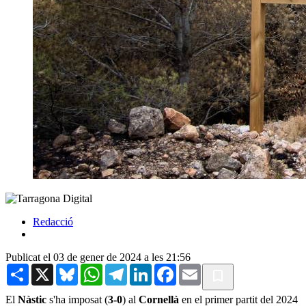
Redacció
Publicat el 03 de gener de 2024 a les 21:56
Share
X
Bluesky
WhatsApp
Telegram
LinkedIn
Facebook
Email
El
Nàstic
s'ha imposat (
3-0
) al
Cornellà
en el primer partit del 2024