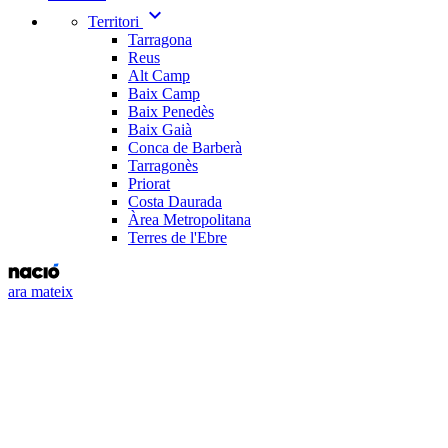
expand_more
Territori
Tarragona
Reus
Alt Camp
Baix Camp
Baix Penedès
Baix Gaià
Conca de Barberà
Tarragonès
Priorat
Costa Daurada
Àrea Metropolitana
Terres de l'Ebre
ara mateix