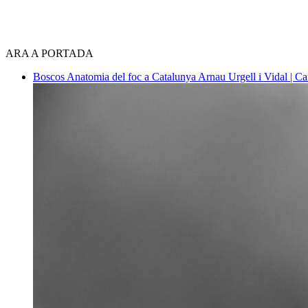
ARA A PORTADA
Boscos
Anatomia del foc a Catalunya
Arnau Urgell i Vidal | Ca