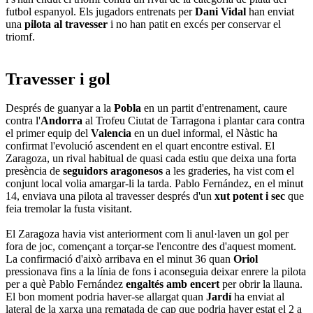
futbol espanyol. Els jugadors entrenats per
Dani Vidal
han enviat
una
pilota al travesser
i no han patit en excés per conservar el
triomf.
Travesser i gol
Després de guanyar a la
Pobla
en un partit d'entrenament, caure
contra l'
Andorra
al Trofeu Ciutat de Tarragona i plantar cara contra
el primer equip del
Valencia
en un duel informal, el Nàstic ha
confirmat l'evolució ascendent en el quart encontre estival. El
Zaragoza, un rival habitual de quasi cada estiu que deixa una forta
presència de
seguidors aragonesos
a les graderies, ha vist com el
conjunt local volia amargar-li la tarda. Pablo Fernández, en el minut
14, enviava una pilota al travesser després d'un
xut potent i sec
que
feia tremolar la fusta visitant.
El Zaragoza havia vist anteriorment com li anul·laven un gol per
fora de joc, començant a torçar-se l'encontre des d'aquest moment.
La confirmació d'això arribava en el minut 36 quan
Oriol
pressionava fins a la línia de fons i aconseguia deixar enrere la pilota
per a què Pablo Fernández
engaltés amb encert
per obrir la llauna.
El bon moment podria haver-se allargat quan
Jardí
ha enviat al
lateral de la xarxa una rematada de cap que podria haver estat el 2 a