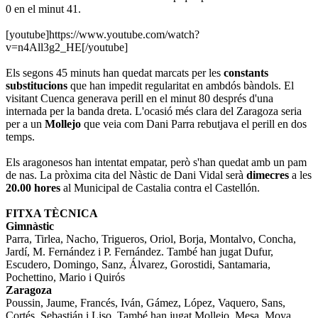
0 en el minut 41.
[youtube]https://www.youtube.com/watch?
v=n4All3g2_HE[/youtube]
Els segons 45 minuts han quedat marcats per les
constants
substitucions
que han impedit regularitat en ambdós bàndols. El
visitant Cuenca generava perill en el minut 80 després d'una
internada per la banda dreta. L'ocasió més clara del Zaragoza seria
per a un
Mollejo
que veia com Dani Parra rebutjava el perill en dos
temps.
Els aragonesos han intentat empatar, però s'han quedat amb un pam
de nas. La pròxima cita del Nàstic de Dani Vidal serà
dimecres
a les
20.00 hores
al Municipal de Castalia contra el Castellón.
FITXA TÈCNICA
Gimnàstic
Parra, Tirlea, Nacho, Trigueros, Oriol, Borja, Montalvo, Concha,
Jardí, M. Fernández i P. Fernández. També han jugat Dufur,
Escudero, Domingo, Sanz, Álvarez, Gorostidi, Santamaria,
Pochettino, Mario i Quirós
Zaragoza
Poussin, Jaume, Francés, Iván, Gámez, López, Vaquero, Sans,
Cortés, Sebastián i Liso. També han jugat Mollejo, Mesa, Moya,