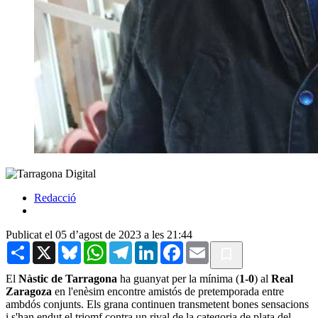
Redacció
Publicat el 05 d’agost de 2023 a les 21:44
Share
X
Bluesky
WhatsApp
Telegram
LinkedIn
Facebook
Email
El
Nàstic de Tarragona
ha guanyat per la mínima (
1-0
) al
Real
Zaragoza
en l'enèsim encontre amistós de pretemporada entre
ambdós conjunts. Els grana continuen transmetent bones sensacions
i s'han endut el triomf contra un rival de la categoria de plata del