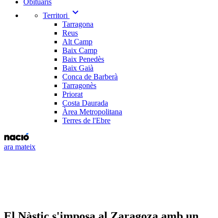
Obituaris
expand_more
Territori
Tarragona
Reus
Alt Camp
Baix Camp
Baix Penedès
Baix Gaià
Conca de Barberà
Tarragonès
Priorat
Costa Daurada
Àrea Metropolitana
Terres de l'Ebre
ara mateix
El Nàstic s'imposa al Zaragoza amb un