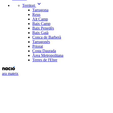
expand_more
Territori
Tarragona
Reus
Alt Camp
Baix Camp
Baix Penedès
Baix Gaià
Conca de Barberà
Tarragonès
Priorat
Costa Daurada
Àrea Metropolitana
Terres de l'Ebre
ara mateix