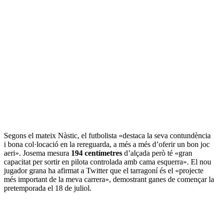
Segons el mateix Nàstic, el futbolista «destaca la seva contundència
i bona col·locació en la rereguarda, a més a més d’oferir un bon joc
aeri». Josema mesura
194 centímetres
d’alçada però té «gran
capacitat per sortir en pilota controlada amb cama esquerra». El nou
jugador grana ha afirmat a Twitter que el tarragoní és el «projecte
més important de la meva carrera», demostrant ganes de començar la
pretemporada el 18 de juliol.