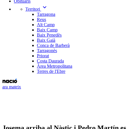
Obituaris
expand_more
Territori
Tarragona
Reus
Alt Camp
Baix Camp
Baix Penedès
Baix Gaià
Conca de Barberà
Tarragonès
Priorat
Costa Daurada
Àrea Metropolitana
Terres de l'Ebre
ara mateix
Josema arriba al Nàstic i Pedro Martín es