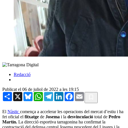
Redacció
Publicat el 06 de juliol de 2022 a les 19:15
Share
X
Bluesky
WhatsApp
Telegram
LinkedIn
Facebook
Email
El
Nàstic
comença a accelerar les operacions del mercat d’estiu i ha
fet oficial el
fitxatge
de
Josema
i la
desvinculació
total de
Pedro
Martín.
La direcció esportiva tarragonina ha confirmat la
contractació del defensa central Josema procedent del Linares i la