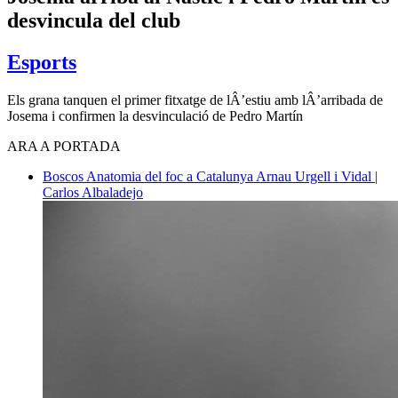
desvincula del club
Esports
Els grana tanquen el primer fitxatge de lÂ’estiu amb lÂ’arribada de
Josema i confirmen la desvinculació de Pedro Martín
ARA A PORTADA
Boscos
Anatomia del foc a Catalunya
Arnau Urgell i Vidal |
Carlos Albaladejo