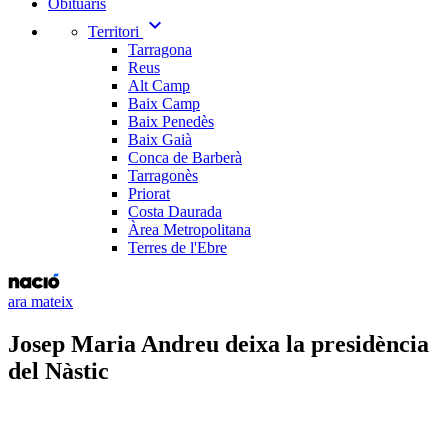
Obituaris
expand_more
Territori
Tarragona
Reus
Alt Camp
Baix Camp
Baix Penedès
Baix Gaià
Conca de Barberà
Tarragonès
Priorat
Costa Daurada
Àrea Metropolitana
Terres de l'Ebre
ara mateix
Josep Maria Andreu deixa la presidència
del Nàstic