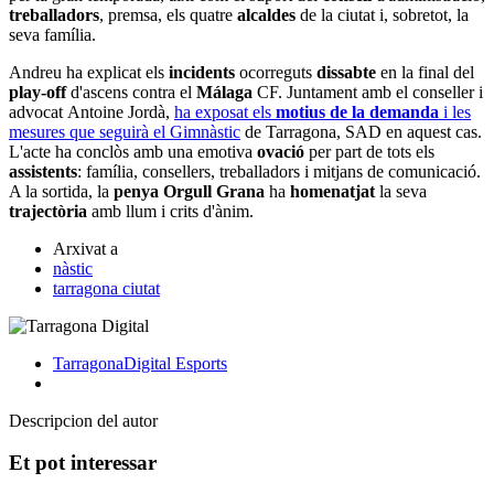
treballadors
, premsa, els quatre
alcaldes
de la ciutat i, sobretot, la
seva família.
Andreu ha explicat els
incidents
ocorreguts
dissabte
en la final del
play-off
d'ascens contra el
Málaga
CF. Juntament amb el conseller i
advocat Antoine Jordà,
ha exposat els
motius de la demanda
i les
mesures que seguirà el Gimnàstic
de Tarragona, SAD en aquest cas.
L'acte ha conclòs amb una emotiva
ovació
per part de tots els
assistents
: família, consellers, treballadors i mitjans de comunicació.
A la sortida, la
penya Orgull Grana
ha
homenatjat
la seva
trajectòria
amb llum i crits d'ànim.
Arxivat a
nàstic
tarragona ciutat
TarragonaDigital
Esports
Descripcion del autor
Et pot interessar