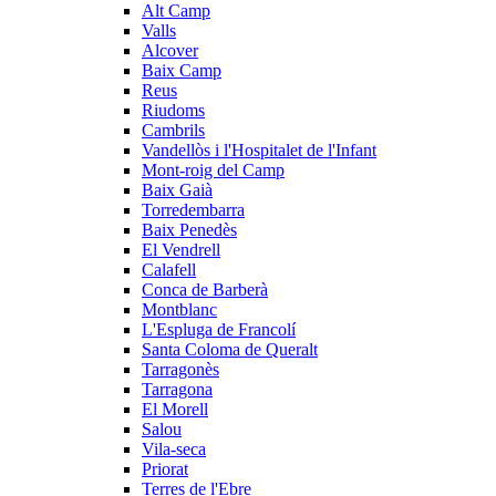
Alt Camp
Valls
Alcover
Baix Camp
Reus
Riudoms
Cambrils
Vandellòs i l'Hospitalet de l'Infant
Mont-roig del Camp
Baix Gaià
Torredembarra
Baix Penedès
El Vendrell
Calafell
Conca de Barberà
Montblanc
L'Espluga de Francolí
Santa Coloma de Queralt
Tarragonès
Tarragona
El Morell
Salou
Vila-seca
Priorat
Terres de l'Ebre