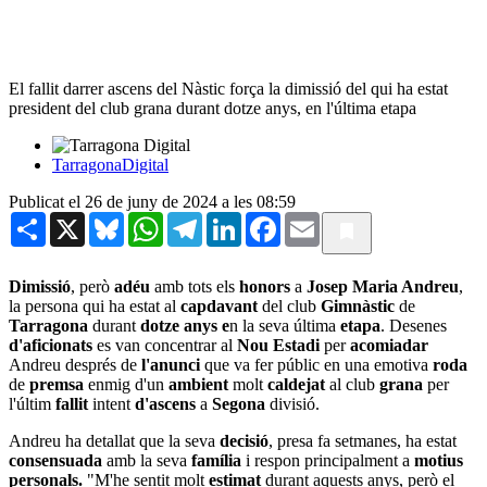
El fallit darrer ascens del Nàstic força la dimissió del qui ha estat
president del club grana durant dotze anys, en l'última etapa
TarragonaDigital
Publicat el 26 de juny de 2024 a les 08:59
Share
X
Bluesky
WhatsApp
Telegram
LinkedIn
Facebook
Email
Dimissió
, però
adéu
amb tots els
honors
a
Josep Maria Andreu
,
la persona qui ha estat al
capdavant
del club
Gimnàstic
de
Tarragona
durant
dotze anys e
n la seva última
etapa
. Desenes
d'aficionats
es van concentrar al
Nou Estadi
per
acomiadar
Andreu després de
l'anunci
que va fer públic en una emotiva
roda
de
premsa
enmig d'un
ambient
molt
caldejat
al club
grana
per
l'últim
fallit
intent
d'ascens
a
Segona
divisió.
Andreu ha detallat que la seva
decisió
, presa fa setmanes, ha estat
consensuada
amb la seva
família
i respon principalment a
motius
personals.
"M'he sentit molt
estimat
durant aquests anys, però el