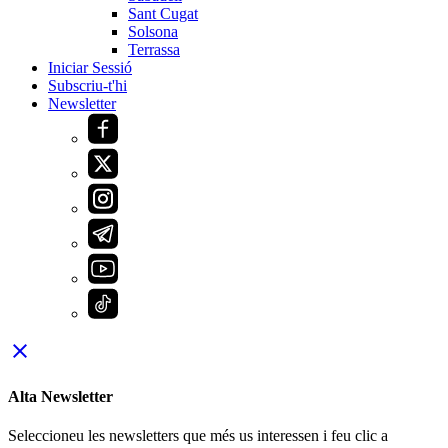
Sant Cugat
Solsona
Terrassa
Iniciar Sessió
Subscriu-t'hi
Newsletter
close
Alta Newsletter
Seleccioneu les newsletters que més us interessen i feu clic a