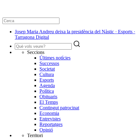
Josep Maria Andreu deixa la presidència del Nàstic · Esports ·
Tarragona Digital
Seccions
Últimes notícies
Successos
Societat
Cultura
Esports
Agenda
Política
Obituaris
El Temps
Contingut patrocinat
Economia
Entrevistes
Reportatges
Opinió
Territori