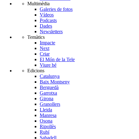
Multimèdia
Galeries de fotos
Vídeos
Podcasts
Dades
Newsletters
Temàtics
Impacte
Next
Criar
El Món de la Tele
Viure bé
Edicions
Catalunya
Baix Montseny
Berguedà
Garrotxa
Girona
Granollers
Lleida
Manresa
Osona
Ripollès
Rubí
Sabadell