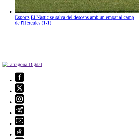
Esports
El Nàstic se salva del descens amb un empat al camp
de l'Hércules (1-1)