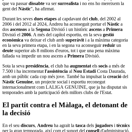
que va passar
dissabte
va ser
surrealista
i no ens ho mereixem la
gent del
Nàstic
", ha afirmat.
Durant les seves
dues etapes
al capdavant del
club
, del 2002 al
2006 i del 2012 al 2024, Andreu ha aconseguit portar el
Nàstic
a
dos
ascensos
a la
Segona
Divisió i un històric
ascens
a
Primera
Divisió el
2006
. A més del capítol esportiu, en la seva
gestió
econòmica
va deixar el club amb
superàvit
i a la màxima categoria
en la seva primera etapa, i en la segona va aconseguir
reduir
un
deute
superior als 8 milions d'euros, tot i que una pena màxima
fallada va impedir un nou ascens a
Primera
Divisió.
Sota la seva
presidència
, el club ha
augmentat
els
socis
a més de
7.500 i ha incrementat
l'assistència
al
Nou Estadi
Costa Daurada,
amb un públic cada cop més jove. També ha impulsat la
creació
del
Nàstic Genuine
, un projecte social i esportiu reconegut
internacionalment com LALIGA GENUINE, que ja ha disputat sis
temporades amb la participació dels millors clubs de l'Estat.
El partit contra el Màlaga, el detonant de
la decisió
En el seu
discurs
,
Andreu
ha agraït la
tasca
dels
jugadors
i
tècnics
per la gran temporada, així com el suport del
consell
d'administració,