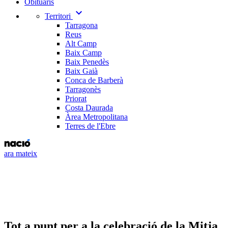
Obituaris
expand_more
Territori
Tarragona
Reus
Alt Camp
Baix Camp
Baix Penedès
Baix Gaià
Conca de Barberà
Tarragonès
Priorat
Costa Daurada
Àrea Metropolitana
Terres de l'Ebre
ara mateix
Tot a punt per a la celebració de la Mitja