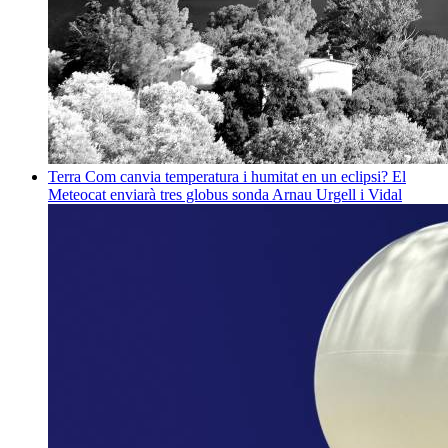
Terra
Com canvia temperatura i humitat en un eclipsi? El
Meteocat enviarà tres globus sonda
Arnau Urgell i Vidal