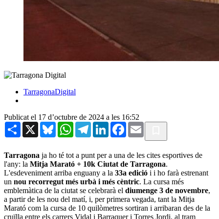
TarragonaDigital
Publicat el 17 d’octubre de 2024 a les 16:52
Share
X
Bluesky
WhatsApp
Telegram
LinkedIn
Facebook
Email
Tarragona
ja ho té tot a punt per a una de les cites esportives de
l'any: la
Mitja Marató + 10k Ciutat de Tarragona
.
L'esdeveniment arriba enguany a la
33a edició
i i ho farà estrenant
un
nou recorregut més urbà i més cèntric
. La cursa més
emblemàtica de la ciutat se celebrarà el
diumenge 3 de novembre
,
a partir de les nou del matí, i, per primera vegada, tant la Mitja
Marató com la cursa de 10 quilòmetres sortiran i arribaran des de la
cruïlla entre els carrers Vidal i Barraquer i Torres Jordi, al tram