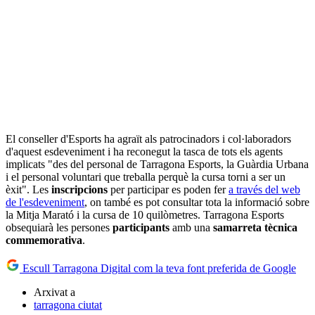
El conseller d'Esports ha agraït als patrocinadors i col·laboradors
d'aquest esdeveniment i ha reconegut la tasca de tots els agents
implicats "des del personal de Tarragona Esports, la Guàrdia Urbana
i el personal voluntari que treballa perquè la cursa torni a ser un
èxit". Les
inscripcions
per participar es poden fer
a través del web
de l'esdeveniment
, on també es pot consultar tota la informació sobre
la Mitja Marató i la cursa de 10 quilòmetres. Tarragona Esports
obsequiarà les persones
participants
amb una
samarreta tècnica
commemorativa
.
Escull Tarragona Digital com la teva font preferida de Google
Arxivat a
tarragona ciutat