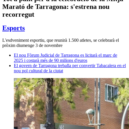
Marató de Tarragona: s'estrena nou
recorregut
Esports
L'esdveniment esportiu, que reunirà 1.500 atletes, se celebrarà el
pròxim diumenge 3 de novembre
El nou Fòrum Judicial de Tarragona es licitarà el març de
2025 i costarà més de 90 milions d'euros
El govern de Tarragona treballa per convertir Tabacalera en el
nou pol cultural de la ciutat