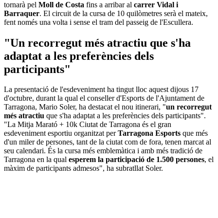
tornarà pel
Moll de Costa
fins a arribar al
carrer Vidal i
Barraquer
. El circuit de la cursa de 10 quilòmetres serà el mateix,
fent només una volta i sense el tram del passeig de l'Escullera.
"Un recorregut més atractiu que s'ha
adaptat a les preferències dels
participants"
La presentació de l'esdeveniment ha tingut lloc aquest dijous 17
d'octubre, durant la qual el conseller d'Esports de l'Ajuntament de
Tarragona, Mario Soler, ha destacat el nou itinerari, "
un recorregut
més atractiu
que s'ha adaptat a les preferències dels participants".
"La Mitja Marató + 10k Ciutat de Tarragona és el gran
esdeveniment esportiu organitzat per
Tarragona Esports
que més
d'un miler de persones, tant de la ciutat com de fora, tenen marcat al
seu calendari. És la cursa més emblemàtica i amb més tradició de
Tarragona en la qual
esperem la participació de 1.500 persones
, el
màxim de participants admesos", ha subratllat Soler.