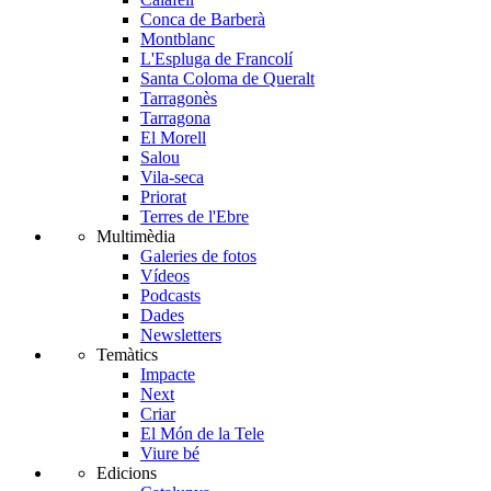
Conca de Barberà
Montblanc
L'Espluga de Francolí
Santa Coloma de Queralt
Tarragonès
Tarragona
El Morell
Salou
Vila-seca
Priorat
Terres de l'Ebre
Multimèdia
Galeries de fotos
Vídeos
Podcasts
Dades
Newsletters
Temàtics
Impacte
Next
Criar
El Món de la Tele
Viure bé
Edicions