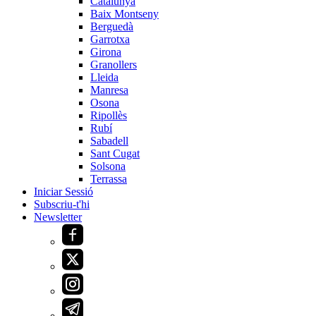
Catalunya
Baix Montseny
Berguedà
Garrotxa
Girona
Granollers
Lleida
Manresa
Osona
Ripollès
Rubí
Sabadell
Sant Cugat
Solsona
Terrassa
Iniciar Sessió
Subscriu-t'hi
Newsletter