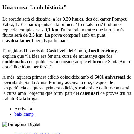
Una cursa "amb història"
La sortida serà el dissabte, a les
9.30 hores
, des del carrer Pompeu
Fabra, 1. Els participants en la primera 'Trenkakames' tindran el
repte de completar els
9,1 km
d'ultra trail, mentre que la ruta més
fluixa serà de
2,5 km
. La prova comptarà amb un punt
d'
avituallament
per als participants.
El regidor d'Esports de Castellvell del Camp,
Jordi Fortuny
,
explica que “la idea era fer una cursa de muntanya que fos
emblemàtica
del poble i vam considerar que el
turó
de Santa Anna
era el lloc idoni per fer-la”.
A més, aquesta primera edició coincideix amb el
600è aniversari
de
l'
ermita
de Santa Anna. Fortuny assenyala que, després de
l'experiència d'aquesta primera edició, s'acabarà de definir com serà
la cursa amb l'objectiu que formi part del
calendari
de proves d'ultra
trail de
Catalunya
.
Arxivat a
baix camp