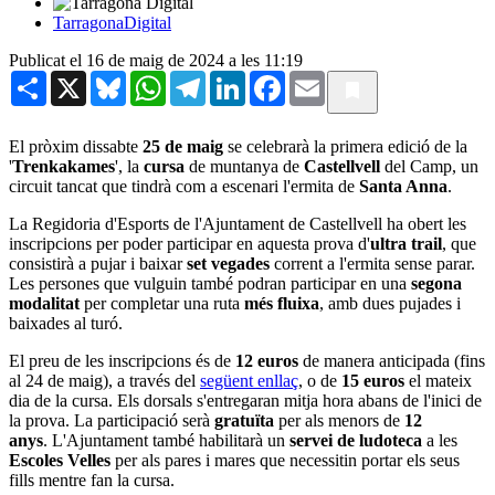
TarragonaDigital
Publicat el 16 de maig de 2024 a les 11:19
Share
X
Bluesky
WhatsApp
Telegram
LinkedIn
Facebook
Email
El pròxim dissabte
25 de maig
se celebrarà la primera edició de la
'
Trenkakames
', la
cursa
de muntanya de
Castellvell
del Camp, un
circuit tancat que tindrà com a escenari l'ermita de
Santa Anna
.
La Regidoria d'Esports de l'Ajuntament de Castellvell ha obert les
inscripcions per poder participar en aquesta prova d'
ultra trail
, que
consistirà a pujar i baixar
set vegades
corrent a l'ermita sense parar.
Les persones que vulguin també podran participar en una
segona
modalitat
per completar una ruta
més fluixa
, amb dues pujades i
baixades al turó.
El preu de les inscripcions és de
12 euros
de manera anticipada (fins
al 24 de maig), a través del
següent enllaç
, o de
15 euros
el mateix
dia de la cursa. Els dorsals s'entregaran mitja hora abans de l'inici de
la prova. La participació serà
gratuïta
per als menors de
12
anys
. L'Ajuntament també habilitarà un
servei de ludoteca
a les
Escoles Velles
per als pares i mares que necessitin portar els seus
fills mentre fan la cursa.