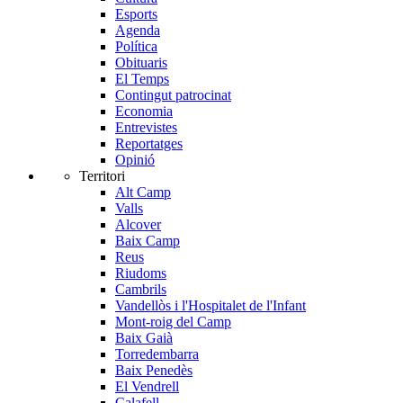
Esports
Agenda
Política
Obituaris
El Temps
Contingut patrocinat
Economia
Entrevistes
Reportatges
Opinió
Territori
Alt Camp
Valls
Alcover
Baix Camp
Reus
Riudoms
Cambrils
Vandellòs i l'Hospitalet de l'Infant
Mont-roig del Camp
Baix Gaià
Torredembarra
Baix Penedès
El Vendrell
Calafell