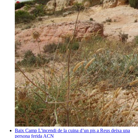
Baix Camp
L'incendi de la cuina d’un pis a Reus deixa una
persona ferida
ACN