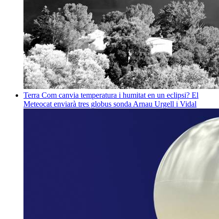
Terra
Com canvia temperatura i humitat en un eclipsi? El
Meteocat enviarà tres globus sonda
Arnau Urgell i Vidal