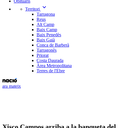
Obituaris
expand_more
Territori
Tarragona
Reus
Alt Camp
Baix Camp
Baix Penedès
Baix Gaià
Conca de Barberà
Tarragonès
Priorat
Costa Daurada
Àrea Metropolitana
Terres de l'Ebre
ara mateix
Xisco Campos arriba a la banqueta del