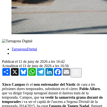
TarragonaDigital
Publicat el 11 de juny de 2026 a les 16:42
Actualitzat el 11 de juny de 2026 a les 16:56
Share
X
Bluesky
WhatsApp
Telegram
LinkedIn
Facebook
Email
Xisco Campos
és el
nou entrenador del Nàstic
de cara a les
pròximes dures temporades, substituint en el càrrec
Pablo Alfaro
,
que va dirigir l'equip tarragoní durant el darrera tram de la
temporada. Campos, que
va vestir la samarreta grana durant sis
temporades
i va ser el capità de l'ascens a Segona Divisió de la
temporada 2014/2015, ha estat
l'aposta de Tomeu Nadal
, flamant