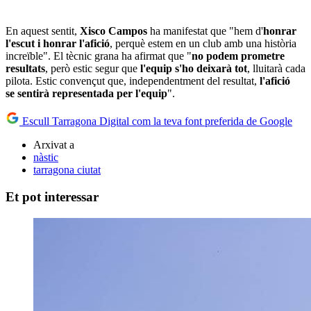
En aquest sentit,
Xisco Campos
ha manifestat que "hem d'
honrar
l'escut i honrar l'afició
, perquè estem en un club amb una història
increïble". El tècnic grana ha afirmat que "
no podem prometre
resultats
, però estic segur que
l'equip s'ho deixarà tot
, lluitarà cada
pilota. Estic convençut que, independentment del resultat,
l'afició
se sentirà representada per l'equip
".
Escull Tarragona Digital com la teva font preferida de Google
Arxivat a
nàstic
tarragona ciutat
Et pot interessar