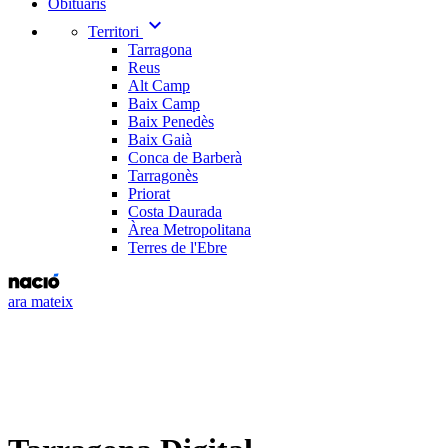
Obituaris
expand_more
Territori
Tarragona
Reus
Alt Camp
Baix Camp
Baix Penedès
Baix Gaià
Conca de Barberà
Tarragonès
Priorat
Costa Daurada
Àrea Metropolitana
Terres de l'Ebre
ara mateix