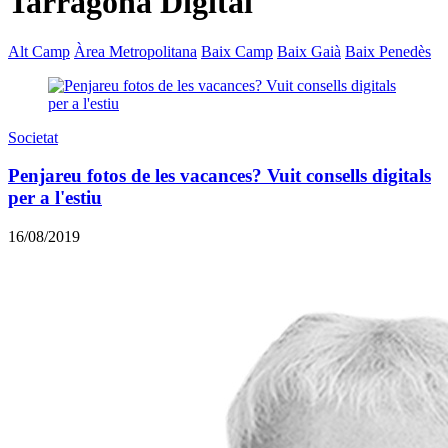
Tarragona Digital
Alt Camp
Àrea Metropolitana
Baix Camp
Baix Gaià
Baix Penedès
Societat
Penjareu fotos de les vacances? Vuit consells digitals
per a l'estiu
16/08/2019