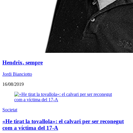
Hendrix, sempre
Jordi Bianciotto
16/08/2019
Societat
«He tirat la tovallola»: el calvari per ser reconegut
com a víctima del 17-A