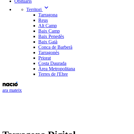
Obituaris
expand_more
Territori
Tarragona
Reus
Alt Camp
Baix Camp
Baix Penedès
Baix Gaià
Conca de Barberà
Tarragonès
Priorat
Costa Daurada
Àrea Metropolitana
Terres de l'Ebre
ara mateix