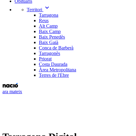
Obituaris
expand_more
Territori
Tarragona
Reus
Alt Camp
Baix Camp
Baix Penedès
Baix Gaià
Conca de Barberà
Tarragonès
Priorat
Costa Daurada
Àrea Metropolitana
Terres de l'Ebre
ara mateix