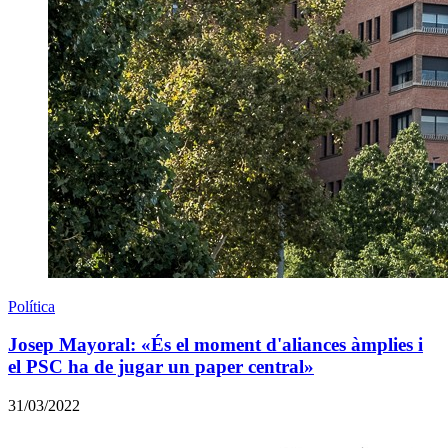
Política
Josep Mayoral: «És el moment d'aliances àmplies i
el PSC ha de jugar un paper central»
31/03/2022