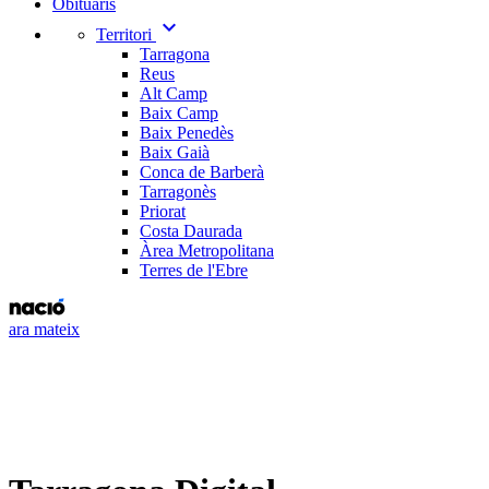
Obituaris
expand_more
Territori
Tarragona
Reus
Alt Camp
Baix Camp
Baix Penedès
Baix Gaià
Conca de Barberà
Tarragonès
Priorat
Costa Daurada
Àrea Metropolitana
Terres de l'Ebre
ara mateix