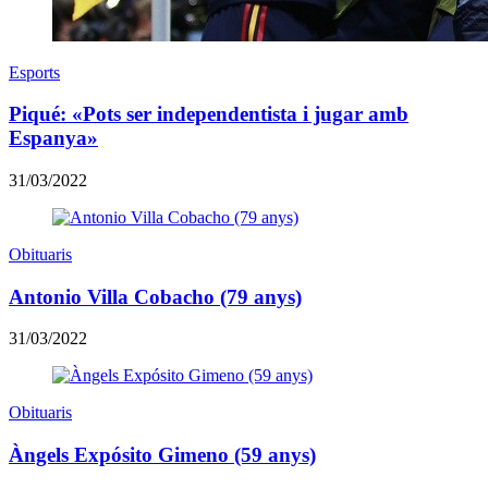
Esports
Piqué: «Pots ser independentista i jugar amb
Espanya»
31/03/2022
Obituaris
Antonio Villa Cobacho (79 anys)
31/03/2022
Obituaris
Àngels Expósito Gimeno (59 anys)