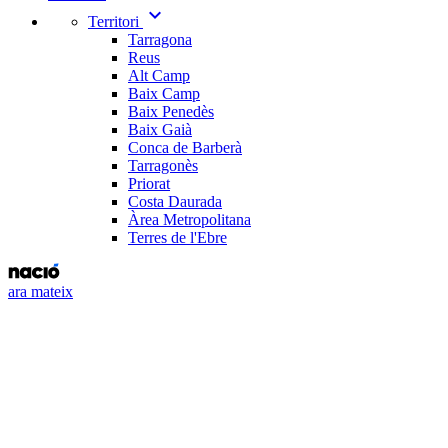
expand_more
Territori
Tarragona
Reus
Alt Camp
Baix Camp
Baix Penedès
Baix Gaià
Conca de Barberà
Tarragonès
Priorat
Costa Daurada
Àrea Metropolitana
Terres de l'Ebre
ara mateix