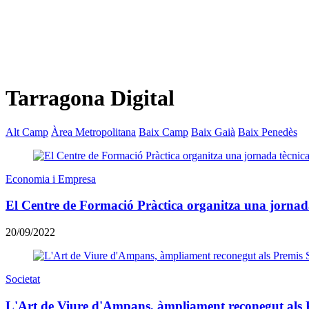
Tarragona Digital
Alt Camp
Àrea Metropolitana
Baix Camp
Baix Gaià
Baix Penedès
Economia i Empresa
El Centre de Formació Pràctica organitza una jornada
20/09/2022
Societat
L'Art de Viure d'Ampans, àmpliament reconegut als 