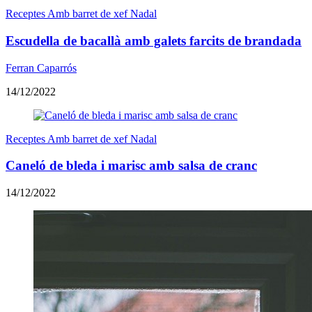
Receptes Amb barret de xef Nadal
Escudella de bacallà amb galets farcits de brandada
Ferran Caparrós
14/12/2022
Receptes Amb barret de xef Nadal
Caneló de bleda i marisc amb salsa de cranc
14/12/2022