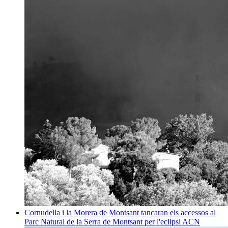
Cornudella i la Morera de Montsant tancaran els accessos al
Parc Natural de la Serra de Montsant per l'eclipsi
ACN