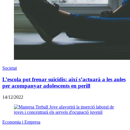
Societat
L’escola pot frenar suïcidis: així s’actuarà a les aules
per acompanyar adolescents en perill
14/12/2022
Economia i Empresa