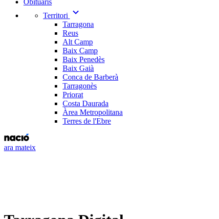
Obituaris
expand_more
Territori
Tarragona
Reus
Alt Camp
Baix Camp
Baix Penedès
Baix Gaià
Conca de Barberà
Tarragonès
Priorat
Costa Daurada
Àrea Metropolitana
Terres de l'Ebre
ara mateix