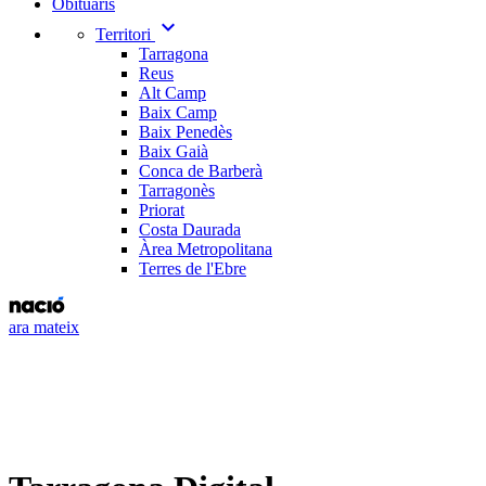
Obituaris
expand_more
Territori
Tarragona
Reus
Alt Camp
Baix Camp
Baix Penedès
Baix Gaià
Conca de Barberà
Tarragonès
Priorat
Costa Daurada
Àrea Metropolitana
Terres de l'Ebre
ara mateix