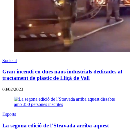
Societat
Gran incendi en dues naus industrials dedicades al
tractament de plàstic de Lliçà de Vall
03/02/2023
Esports
​La segona edició de l’Stravada arriba aquest