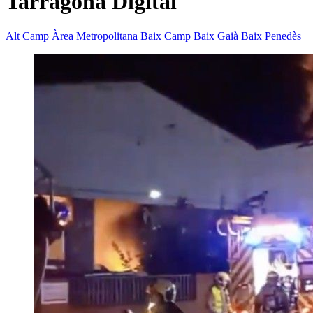
Tarragona Digital
Alt Camp
Àrea Metropolitana
Baix Camp
Baix Gaià
Baix Penedès