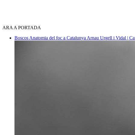
ARA A PORTADA
Boscos
Anatomia del foc a Catalunya
Arnau Urgell i Vidal | Ca