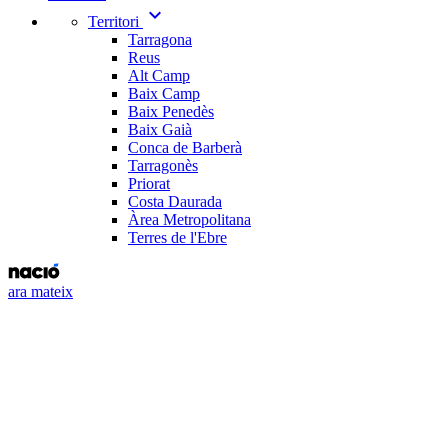
expand_more
Territori
Tarragona
Reus
Alt Camp
Baix Camp
Baix Penedès
Baix Gaià
Conca de Barberà
Tarragonès
Priorat
Costa Daurada
Àrea Metropolitana
Terres de l'Ebre
ara mateix