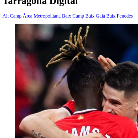
Tarragona Digital
Alt Camp
Àrea Metropolitana
Baix Camp
Baix Gaià
Baix Penedès