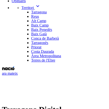
Obituaris
expand_more
Territori
Tarragona
Reus
Alt Camp
Baix Camp
Baix Penedès
Baix Gaià
Conca de Barberà
Tarragonès
Priorat
Costa Daurada
Àrea Metropolitana
Terres de l'Ebre
ara mateix