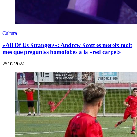
Cultura
«All Of Us Strangers»: Andrew Scott es mereix molt
més que preguntes homòfobes a la «red carpet»
25/02/2024