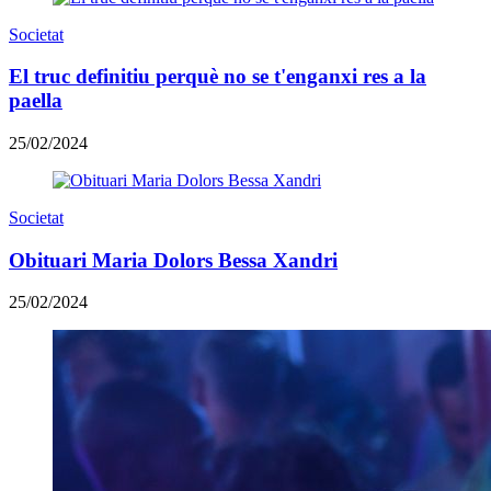
Societat
El truc definitiu perquè no se t'enganxi res a la
paella
25/02/2024
Societat
Obituari Maria Dolors Bessa Xandri
25/02/2024