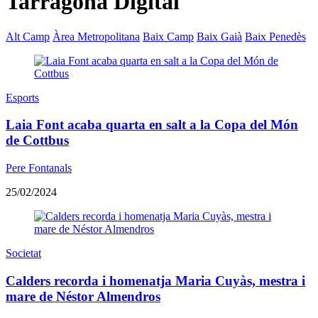
Tarragona Digital
Alt Camp
Àrea Metropolitana
Baix Camp
Baix Gaià
Baix Penedès
Esports
Laia Font acaba quarta en salt a la Copa del Món
de Cottbus
Pere Fontanals
25/02/2024
Societat
Calders recorda i homenatja Maria Cuyàs, mestra i
mare de Néstor Almendros