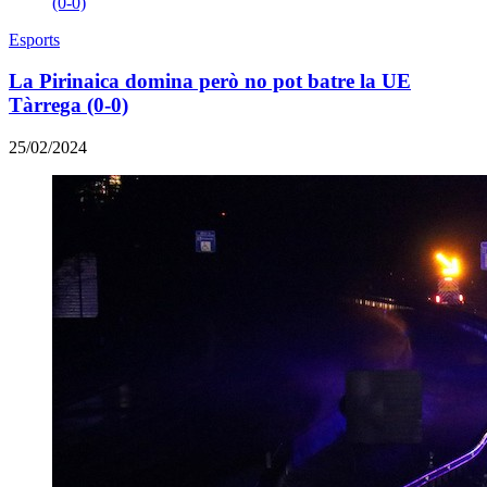
Esports
La Pirinaica domina però no pot batre la UE
Tàrrega (0-0)
25/02/2024