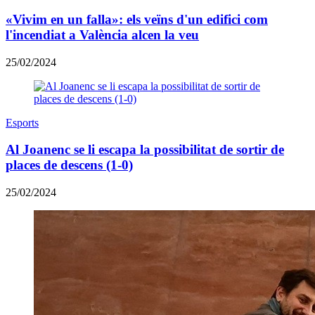
«Vivim en un falla»: els veïns d'un edifici com
l'incendiat a València alcen la veu
25/02/2024
Esports
Al Joanenc se li escapa la possibilitat de sortir de
places de descens (1-0)
25/02/2024