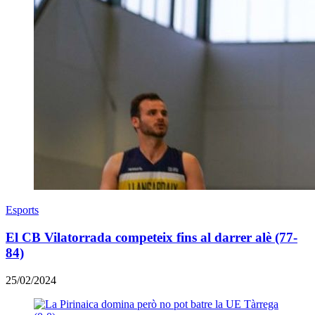
Esports
El CB Vilatorrada competeix fins al darrer alè (77-
84)
25/02/2024