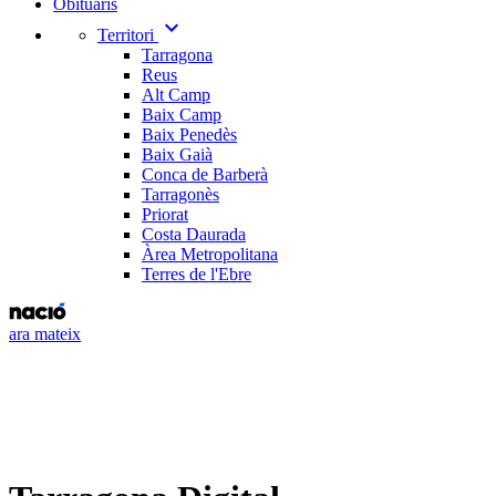
Obituaris
expand_more
Territori
Tarragona
Reus
Alt Camp
Baix Camp
Baix Penedès
Baix Gaià
Conca de Barberà
Tarragonès
Priorat
Costa Daurada
Àrea Metropolitana
Terres de l'Ebre
ara mateix