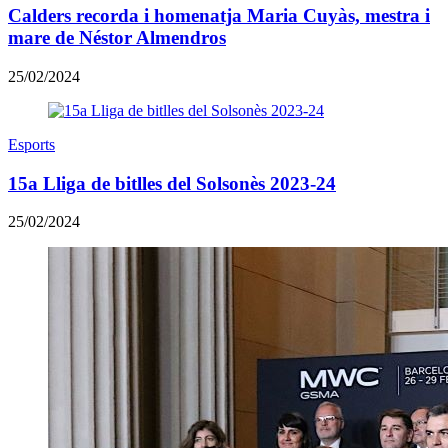
Calders recorda i homenatja Maria Cuyàs, mestra i
mare de Néstor Almendros
25/02/2024
Esports
15a Lliga de bitlles del Solsonès 2023-24
25/02/2024