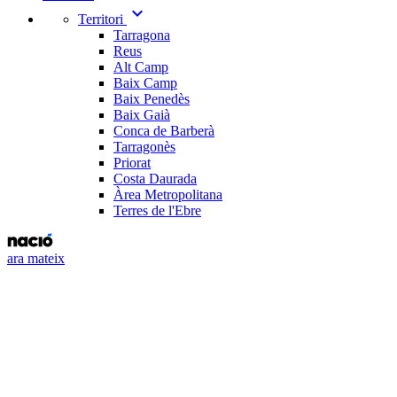
expand_more
Territori
Tarragona
Reus
Alt Camp
Baix Camp
Baix Penedès
Baix Gaià
Conca de Barberà
Tarragonès
Priorat
Costa Daurada
Àrea Metropolitana
Terres de l'Ebre
ara mateix