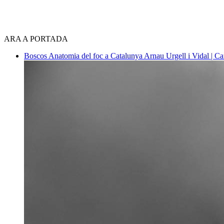
ARA A PORTADA
Boscos
Anatomia del foc a Catalunya
Arnau Urgell i Vidal | Ca