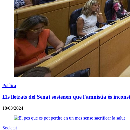
Política
Els lletrats del Senat sostenen que l'amnistia és incons
18/03/2024
Societat