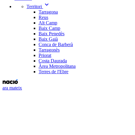
expand_more
Territori
Tarragona
Reus
Alt Camp
Baix Camp
Baix Penedès
Baix Gaià
Conca de Barberà
Tarragonès
Priorat
Costa Daurada
Àrea Metropolitana
Terres de l'Ebre
ara mateix