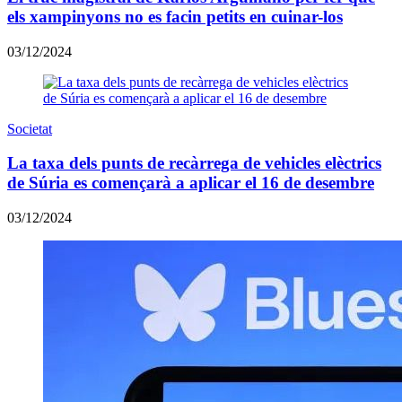
els xampinyons no es facin petits en cuinar-los
03/12/2024
Societat
La taxa dels punts de recàrrega de vehicles elèctrics
de Súria es començarà a aplicar el 16 de desembre
03/12/2024