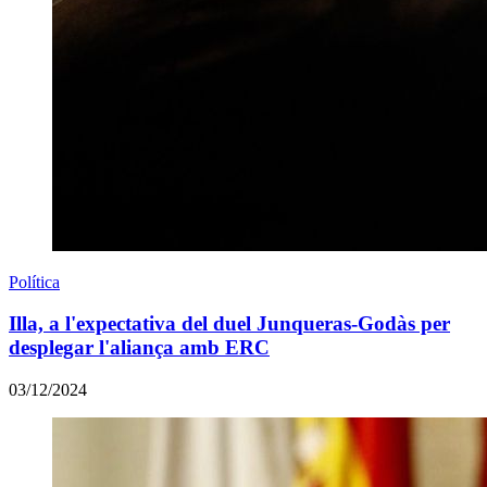
Política
Illa, a l'expectativa del duel Junqueras-Godàs per
desplegar l'aliança amb ERC
03/12/2024