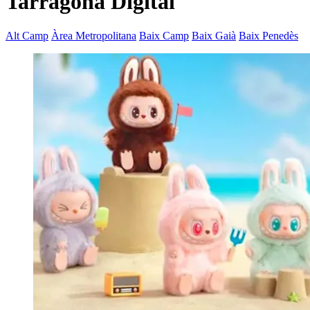
Tarragona Digital
Alt Camp
Àrea Metropolitana
Baix Camp
Baix Gaià
Baix Penedès