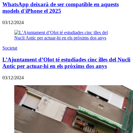
WhatsApp deixarà de ser compatible en aquests
models d'iPhone el 2025
03/12/2024
Societat
L’Ajuntament d’Olot té estudiades cinc illes del Nucli
Antic per actuar-hi en els pròxims dos anys
03/12/2024