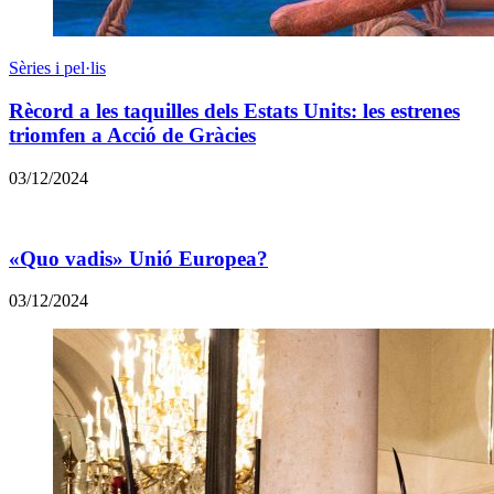
Sèries i pel·lis
Rècord a les taquilles dels Estats Units: les estrenes
triomfen a Acció de Gràcies
03/12/2024
«Quo vadis» Unió Europea?
03/12/2024