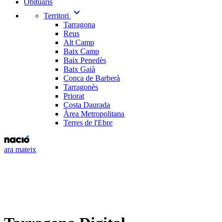
Obituaris
expand_more
Territori
Tarragona
Reus
Alt Camp
Baix Camp
Baix Penedès
Baix Gaià
Conca de Barberà
Tarragonès
Priorat
Costa Daurada
Àrea Metropolitana
Terres de l'Ebre
ara mateix